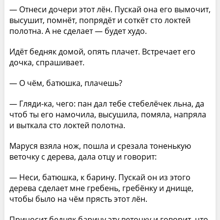
— Отнеси дочери этот лён. Пускай она его вымочит,
высушит, помнёт, попрядёт и соткёт сто локтей
полотна. А не сделает — будет худо.
Идёт бедняк домой, опять плачет. Встречает его
дочка, спрашивает.
— О чём, батюшка, плачешь?
— Гляди-ка, чего: пан дал тебе стебелёчек льна, да
чтоб ты его намочила, высушила, помяла, напряла
и выткала сто локтей полотна.
Маруся взяла нож, пошла и срезала тоненькую
веточку с дерева, дала отцу и говорит:
— Неси, батюшка, к барину. Пускай он из этого
дерева сделает мне гребень, гребёнку и днище,
чтобы было на чём прясть этот лён.
Приносит бедняк барину эту веточку и говорит, что