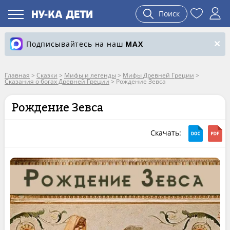
Поиск
Подписывайтесь на наш
MAX
Главная
>
Сказки
>
Мифы и легенды
>
Мифы Древней Греции
>
Сказания о богах Древней Греции
>
Рождение Зевса
Рождение Зевса
Скачать: