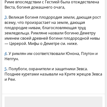
Риме впоследствии с Гестией была отождествлена
Веста, богиня домашнего очага,
3
. Великая богиня плодородия земли, дающая рост
всему, что произрастает на земле, дающая
плодородие нивам, благословляющая труд
земледельца. Римляне назвали богиню Деметру
именем своей древней богини плодородной нивы
— Церерой. Мифы о Деметре см. ниже.
4
. У римлян им соответствовали Юнона, Плутон и
Нептун.
5
. Полубоги, охранители и защитники Зевса.
Позднее куретами называли на Крите жрецов Зевса
и Реи.