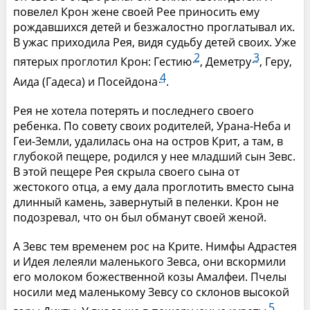
повелел Крон жене своей Рее приносить ему
рождавшихся детей и безжалостно проглатывал их.
В ужас приходила Рея, видя судьбу детей своих. Уже
2
3
пятерых проглотил Крон: Гестию
, Деметру
, Геру,
4
Аида (Гадеса) и Посейдона
.
Рея не хотела потерять и последнего своего
ребенка. По совету своих родителей, Урана-Неба и
Геи-Земли, удалилась она на остров Крит, а там, в
глубокой пещере, родился у нее младший сын Зевс.
В этой пещере Рея скрыла своего сына от
жестокого отца, а ему дала проглотить вместо сына
длинный камень, завернутый в пеленки. Крон не
подозревал, что он был обманут своей женой.
А Зевс тем временем рос на Крите. Нимфы Адрастея
и Идея лелеяли маленького Зевса, они вскормили
его молоком божественной козы Амалфеи. Пчелы
носили мед маленькому Зевсу со склонов высокой
5