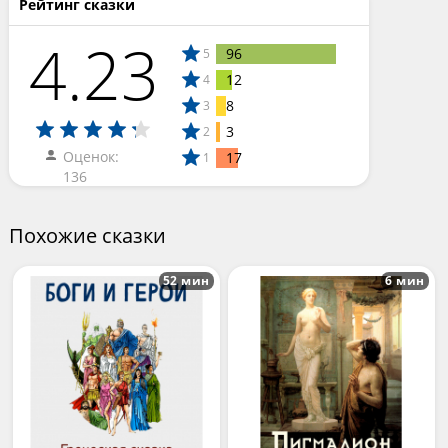
Рейтинг сказки
4.23
96
5
12
4
8
3
3
2
Оценок:
17
1
136
Похожие сказки
52 мин
6 мин