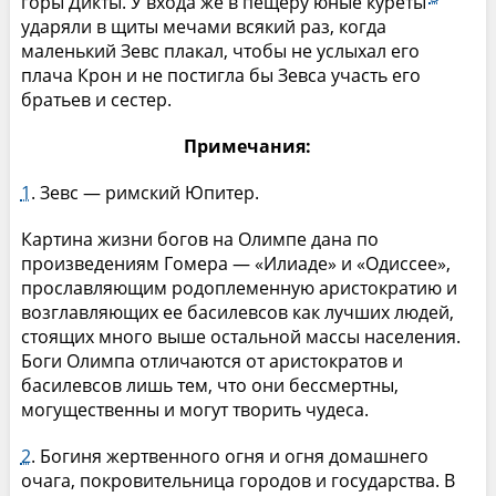
горы Дикты. У входа же в пещеру юные куреты
ударяли в щиты мечами всякий раз, когда
маленький Зевс плакал, чтобы не услыхал его
плача Крон и не постигла бы Зевса участь его
братьев и сестер.
Примечания:
1
. Зевс — римский Юпитер.
Картина жизни богов на Олимпе дана по
произведениям Гомера — «Илиаде» и «Одиссее»,
прославляющим родоплеменную аристократию и
возглавляющих ее басилевсов как лучших людей,
стоящих много выше остальной массы населения.
Боги Олимпа отличаются от аристократов и
басилевсов лишь тем, что они бессмертны,
могущественны и могут творить чудеса.
2
. Богиня жертвенного огня и огня домашнего
очага, покровительница городов и государства. В