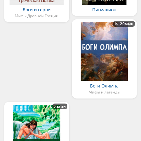
Боги и герои
Пигмалион
Мифы Древней Греции
1ч 20мин
Боги Олимпа
Мифы и легенды
5 мин