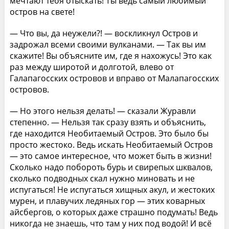
мечтают тебя отыскать! Ты ведь самый любимый
остров на свете!
— Что вы, да неужели?! — воскликнул Остров и
задрожал всеми своими вулканами. — Так вы им
скажите! Вы объясните им, где я нахожусь! Это как
раз между широтой и долготой, влево от
Галапагосских островов и вправо от Малапагосских
островов.
— Но этого нельзя делать! — сказали Журавли
степенно. — Нельзя так сразу взять и объяснить,
где находится Необитаемый Остров. Это было бы
просто жестоко. Ведь искать Необитаемый Остров
— это самое интересное, что может быть в жизни!
Сколько надо побороть бурь и свирепых шквалов,
сколько подводных скал нужно миновать и не
испугаться! Не испугаться хищных акул, и жестоких
мурен, и плавучих ледяных гор — этих коварных
айсбергов, о которых даже страшно подумать! Ведь
никогда не знаешь, что там у них под водой! И всё