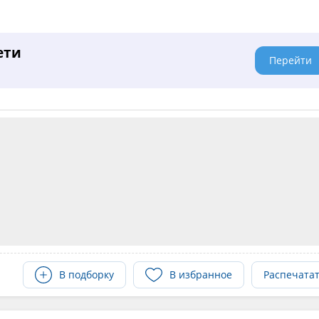
ети
Перейти
В подборку
В избранное
Распечата