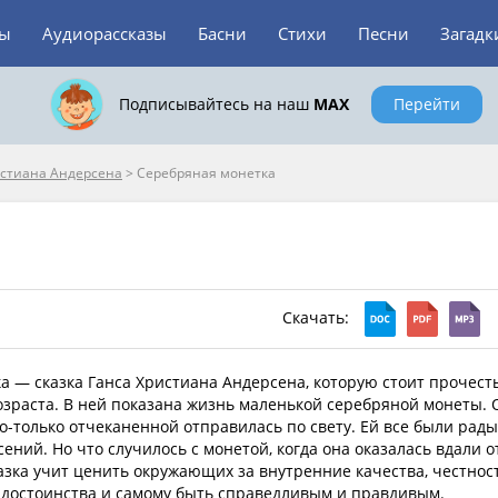
зы
Аудиорассказы
Басни
Стихи
Песни
Загадк
Подписывайтесь на наш
MAX
Перейти
истиана Андерсена
>
Серебряная монетка
Скачать:
а — сказка Ганса Христиана Андерсена, которую стоит прочесть
озраста. В ней показана жизнь маленькой серебряной монеты. 
о-только отчеканенной отправилась по свету. Ей все были рады
сений. Но что случилось с монетой, когда она оказалась вдали о
азка учит ценить окружающих за внутренние качества, честност
е достоинства и самому быть справедливым и правдивым.