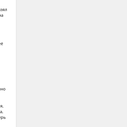
взял
на
её
нно
я,
а,
ерь