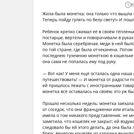
В
Жила-была монетка; она только что вышла и
Теперь пойду гулять по белу-свету!» И пошл
Ребёнок крепко сжимал её в своём тёплень
постарше, вертели и поворачивали в руках
Монетка была серебряная, меди в ней было о
по той стране, где была отчеканена. Потом
последнею туземною монеткою в кошельке п
она сама не попалась ему под руку.
— Вот как! У меня ещё осталась одна наша 
путешествовать! — И монетка от радости по
ей пришлось лежать с иностранными товарк
монетка всё оставалась на своём; это уж б
Прошло несколько недель; монетка заехала
от соседок, что они француженки или италья
имела о том никакого представления: не мн
заметила, что кошелёк не закрыт; ей вздум
следовало бы ей этого делать, да она была
брюк; вечером кошелёк из кармана вынули,