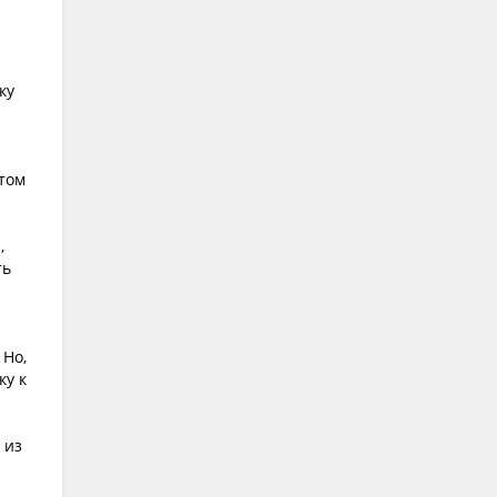
ку
отом
,
ть
 Но,
ку к
 из
я