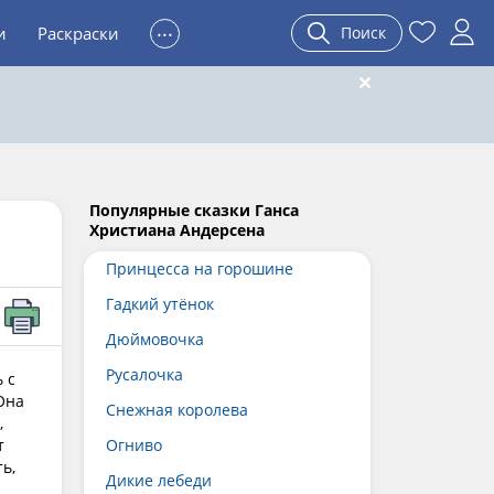
...
и
Раскраски
Поиск
Популярные сказки Ганса
Христиана Андерсена
Принцесса на горошине
Гадкий утёнок
Дюймовочка
Русалочка
 с
Она
Снежная королева
,
т
Огниво
ь,
Дикие лебеди