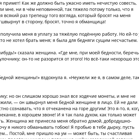
ебя примет! Как же должно быть ужасно иметь нечистую совесть,
 мне, ни в чём неповинной, так тяжело потому только, что я
 я всякий раз трепещу того взгляда, который бросят на меня
отшвырнут в сторону, бросят, точно я обманщица!
 получила меня в уплату за тяжёлую подённую работу. Но ей-то
кто не хотел брать меня; я была для бедняги сущим несчастьем.
ибудь!» сказала женщина. «Где мне, при моей бедности, беречь
лочнику; он-то не разорится от этого! Но всё-таки нехорошо это
 бедной женщины!» вздохнула я. «Неужели же я, в самом деле, та
ку; но он слишком хорошо знал все ходячие монеты, и мне не
ожили, — он швырнул меня бедной женщине в лицо. Ей не дали 
стно сознавать, что я отчеканена на горе другим! Это я-то, я, ког
чеканке, в хорошем звоне! И я так пала духом, как только может
ать. Женщина же принесла меня обратно домой, добродушно-
хочу я никого обманывать тобою! Я пробью в тебе дырку, пусть
ем… Постой, мне пришло на ум — может быть, ты счастливая