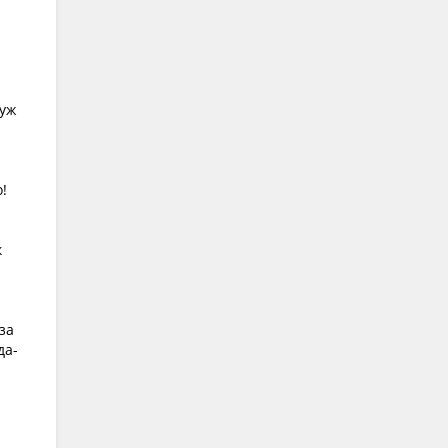
 уж
!
к
за
да-