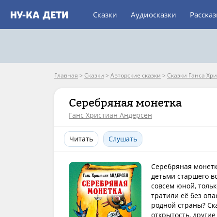
Сказки
Аудиосказки
Расска
Главная
>
Сказки
>
Авторские сказки
>
Сказки Ганса Хр
Серебряная монетка
Ганс Христиан Андерсен
Читать
Слушать
Серебряная монетк
детьми старшего в
совсем юной, тольк
тратили её без опа
родной страны? Ск
открытость, други