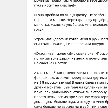
монетка? Право, так! Я пробью в тебе дыр
пусть носит на счастье!»
И она пробила во мне дырочку. Не особенн
перенести многое. Через дырочку продёрну
малютки; малютка улыбалась мне, целовала
груди.
Утром мать девочки взяла меня в руки, пог
она взяла ножницы и перерезала шнурок.
«Счастливая монетка!» сказала она. «Посмо
потом затёрла дырку, немножко почистила 
на счастье билетик.
Ах, как мне было тяжело! Меня точно в тиск
фальшивою, осрамят перед всеми другими м
нет! Я проскользнула! В лавке была такая т
другим монетам. Выиграл ли купленный за 
признали фальшивою, отложили в сторону и
просто невыносимо при честном характере, 
дома в дом, больше года, и всюду-то меня б
сама больше не верила ни в себя, ни в све