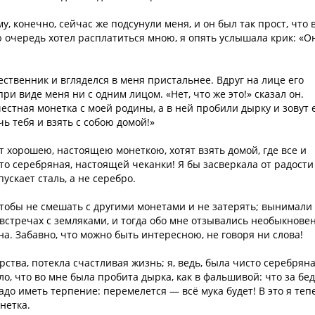
, конечно, сейчас же подсунули меня, и он был так прост, что 
ю очередь хотел расплатиться мною, я опять услышала крик: «О
ственник и вгляделся в меня пристальнее. Вдруг на лице его
ри виде меня ни с одним лицом. «Нет, что же это!» сказал он.
честная монетка с моей родины, а в ней пробили дырку и зовут 
ь тебя и взять с собою домой!»
т хорошею, настоящею монеткою, хотят взять домой, где все и
сто серебряная, настоящей чеканки! Я бы засверкала от радости
пускает сталь, а не серебро.
чтобы не смешать с другими монетами и не затерять; вынимали
 встречах с земляками, и тогда обо мне отзывались необыкнове
на. Забавно, что можно быть интересною, не говоря ни слова!
ства, потекла счастливая жизнь; я, ведь, была чисто серебряна
о, что во мне была пробита дырка, как в фальшивой: что за бед
адо иметь терпение: перемелется — всё мука будет! В это я теп
нетка.