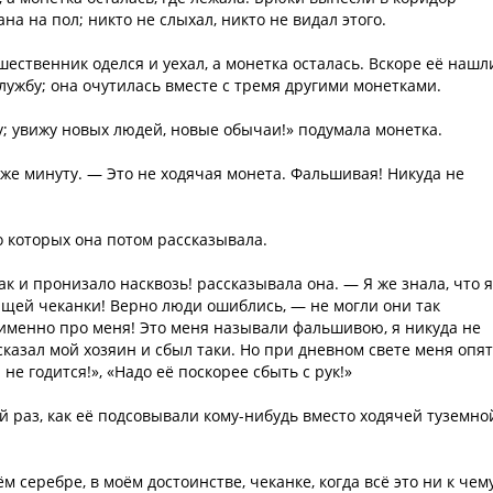
на на пол; никто не слыхал, никто не видал этого.
шественник оделся и уехал, а монетка осталась. Вскоре её нашл
службу; она очутилась вместе с тремя другими монетками.
ту; увижу новых людей, новые обычаи!» подумала монетка.
 же минуту. — Это не ходячая монета. Фальшивая! Никуда не
о которых она потом рассказывала.
к и пронизало насквозь! рассказывала она. — Я же знала, что я
ящей чеканки! Верно люди ошиблись, — не могли они так
 именно про меня! Это меня называли фальшивою, я никуда не
!» сказал мой хозяин и сбыл таки. Но при дневном свете меня опя
е годится!», «Надо её поскорее сбыть с рук!»
й раз, как её подсовывали кому-нибудь вместо ходячей туземно
м серебре, в моём достоинстве, чеканке, когда всё это ни к чему