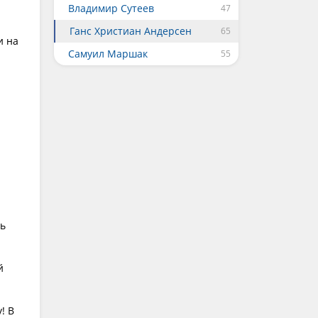
Владимир Сутеев
Ганс Христиан Андерсен
и на
Самуил Маршак
ть
й
! В