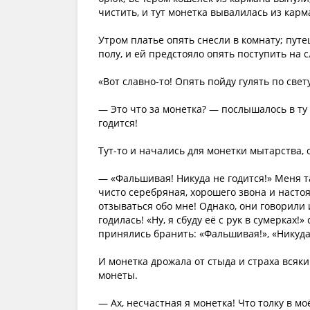
чистить, и тут монетка вывалилась из карма
Утром платье опять снесли в комнату; путе
полу, и ей предстояло опять поступить на 
«Вот славно-то! Опять пойду гулять по све
— Это что за монетка? — послышалось в ту
годится!
Тут-то и начались для монетки мытарства, 
— «Фальшивая! Никуда не годится!» Меня та
чисто серебряная, хорошего звона и насто
отзываться обо мне! Однако, они говорили
годилась! «Ну, я сбуду её с рук в сумерках
принялись бранить: «Фальшивая!», «Никуда н
И монетка дрожала от стыда и страха всяки
монеты.
— Ах, несчастная я монетка! Что толку в моё