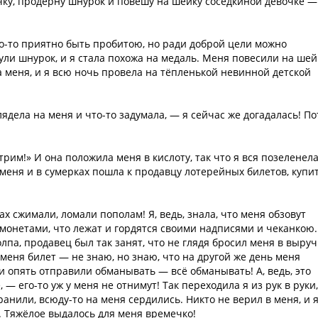
очку, продёрну шнурок и повешу на шейку соседкиной девочке —
о-то приятно быть пробитою, но ради доброй цели можно
ли шнурок, и я стала похожа на медаль. Меня повесили на шей
 меня, и я всю ночь провела на тёпленькой невинной детской
лядела на меня и что-то задумала, — я сейчас же догадалась! П
трим!» И она положила меня в кислоту, так что я вся позеленела
меня и в сумерках пошла к продавцу лотерейных билетов, купи
ах сжимали, ломали пополам! Я, ведь, знала, что меня обзовут
онетами, что лежат и гордятся своими надписями и чеканкою.
олпа, продавец был так занят, что не глядя бросил меня в выруч
меня билет — не знаю, но знаю, что на другой же день меня
 опять отправили обманывать — всё обманывать! А, ведь, это
— его-то уж у меня не отнимут! Так переходила я из рук в руки,
ранили, всюду-то на меня сердились. Никто не верил в меня, и 
т. Тяжёлое выдалось для меня времечко!