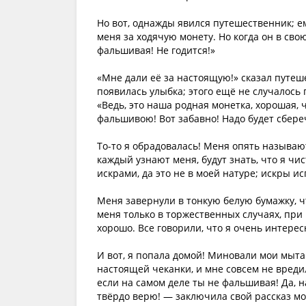
Но вот, однажды явился путешественник; ему
меня за ходячую монету. Но когда он в сво
фальшивая! Не годится!»
«Мне дали её за настоящую!» сказал путеше
появилась улыбка; этого ещё не случалось п
«Ведь, это наша родная монетка, хорошая, 
фальшивою! Вот забавно! Надо будет сбереч
То-то я обрадовалась! Меня опять называю
каждый узнают меня, будут знать, что я чи
искрами, да это не в моей натуре; искры ис
Меня завернули в тонкую белую бумажку, 
меня только в торжественных случаях, при
хорошо. Все говорили, что я очень интерес
И вот, я попала домой! Миновали мои мытар
настоящей чеканки, и мне совсем не вредил
если на самом деле ты не фальшивая! Да, н
твёрдо верю! — заключила свой рассказ мо