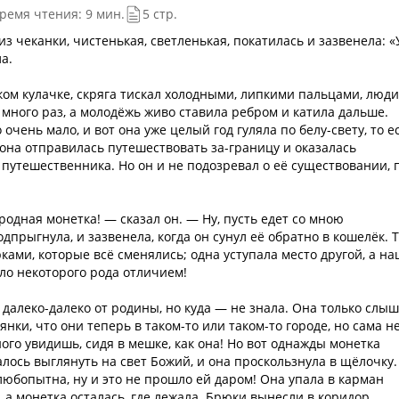
ремя чтения: 9 мин.
5 стр.
з чеканки, чистенькая, светленькая, покатилась и зазвенела: «
а.
ком кулачке, скряга тискал холодными, липкими пальцами, люди
 много раз, а молодёжь живо ставила ребром и катила дальше.
чень мало, и вот она уже целый год гуляла по белу-свету, то е
 она отправилась путешествовать за-границу и оказалась
утешественника. Но он и не подозревал о её существовании, 
родная монетка! — сказал он. — Ну, пусть едет со мною
дпрыгнула, и зазвенела, когда он сунул её обратно в кошелёк. Т
ами, которые всё сменялись; одна уступала место другой, а на
ыло некоторого рода отличием!
 далеко-далеко от родины, но куда — не знала. Она только слы
нки, что они теперь в таком-то или таком-то городе, но сама н
ого увидишь, сидя в мешке, как она! Но вот однажды монетка
алось выглянуть на свет Божий, и она проскользнула в щёлочку.
 любопытна, ну и это не прошло ей даром! Она упала в карман
 а монетка осталась, где лежала. Брюки вынесли в коридор