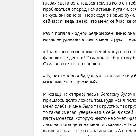
глазах света останешься тем, за кого он т
пробиваться вперёд нечистыми путями, если
кажусь виновною!.. Переходя в новые руки,
сейчас: я, ведь, знаю, что меня сейчас же 
Раз я попала к одной бедной женщине; она
никак не удавалось сбыть меня с рук, — ни
«Право, поневоле придётся обмануть кого-н
фальшивые деньги! Отдам-ка её богатому бу
Сама знаю, что нехорошо!»
«Ну, вот теперь я буду лежать на совести у
изменилась от времени?»
И женщина отправилась к богатому булочни
пришлось долго лежать там, куда меня пол
меня хлеба, и мне было так грустно, так гру
то такая смелая, уверенная в себе, в своей 
пасть монетка, которую никто не хочет бр
ласково поглядела на меня и сказала: «Не 
каждый знает, что ты фальшивая… А впроч