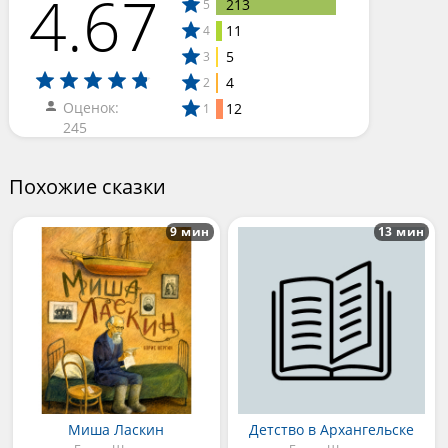
4.67
213
5
11
4
5
3
4
2
Оценок:
12
1
245
Похожие сказки
9 мин
13 мин
Миша Ласкин
Детство в Архангельске