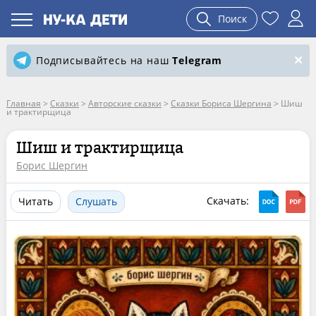
Поиск
Подписывайтесь на наш
Telegram
Главная
>
Сказки
>
Авторские сказки
>
Сказки Бориса Шергина
>
Шиш
и трактирщица
Шиш и трактирщица
Борис Шергин
Скачать:
Читать
Слушать