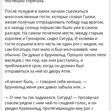
поспешно спрятала.
После полудня в замок начали съезжаться
многочисленные гости, которых созвал Гьюки,
желая получше отпраздновать победу над врагом,
и к заходу солнца пиршество было уже в самом
разгаре. На самом почетном месте, между старым
королем и Гуннаром, сидел Сигурд. И хозяева и
гости осушили в его честь не один рог с медом, но
сам богатырь пил мало и был молчаливей, чем
обычно. Он думал о Брунхильд. Прошло около пяти
месяцев с тех пор, как они расстались, и
приближался срок, когда он должен был
отправиться за ней ко двору Атли.
«А может быть, — говорил себе юноша, —
Брунхильд меня уже давно забыла или…»
— О чем ты так задумался, Сигурд? — прозвучал
совсем рядом с ним чей-то сладкий голос, и он
увидел Кримхильд, протягивающую ему рог с