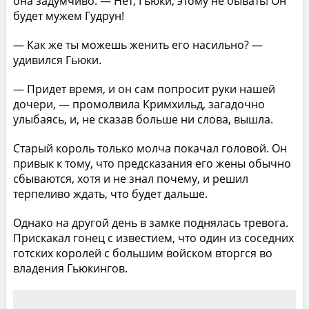
она задумчиво. — Нет, Гьюки, этому не бывать! Он
будет мужем Гудрун!
— Как же ты можешь женить его насильно? —
удивился Гьюки.
— Придет время, и он сам попросит руки нашей
дочери, — промолвила Кримхильд, загадочно
улыбаясь, и, не сказав больше ни слова, вышла.
Старый король только молча покачал головой. Он
привык к тому, что предсказания его жены обычно
сбываются, хотя и не знал почему, и решил
терпеливо ждать, что будет дальше.
Однако на другой день в замке поднялась тревога.
Прискакал гонец с известием, что один из соседних
готских королей с большим войском вторгся во
владения Гьюкингов.