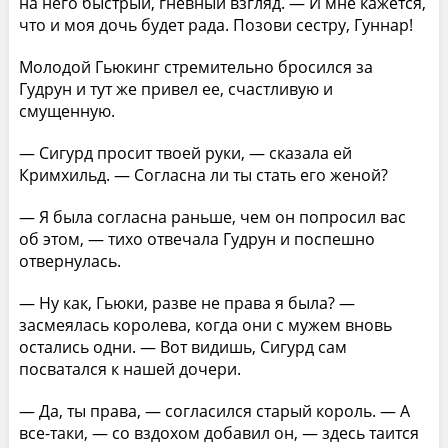
на него быстрый, гневный взгляд. — И мне кажется,
что и моя дочь будет рада. Позови сестру, Гуннар!
Молодой Гьюкинг стремительно бросился за
Гудрун и тут же привел ее, счастливую и
смущенную.
— Сигурд просит твоей руки, — сказала ей
Кримхильд. — Согласна ли ты стать его женой?
— Я была согласна раньше, чем он попросил вас
об этом, — тихо отвечала Гудрун и поспешно
отвернулась.
— Ну как, Гьюки, разве не права я была? —
засмеялась королева, когда они с мужем вновь
остались одни. — Вот видишь, Сигурд сам
посватался к нашей дочери.
— Да, ты права, — согласился старый король. — А
все-таки, — со вздохом добавил он, — здесь таится