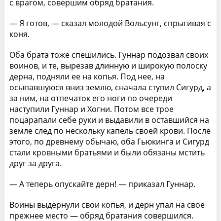
с врагом, совершим обряд братания.
— Я готов, — сказал молодой Вольсунг, спрыгивая с
коня.
Оба брата тоже спешились. Гуннар подозвал своих
воинов, и те, вырезав длинную и широкую полоску
дерна, подняли ее на копья. Под нее, на
осыпавшуюся вниз землю, сначала ступил Сигурд, а
за ним, на отпечаток его ноги по очереди
наступили Гуннар и Хогни. Потом все трое
поцарапали себе руки и выдавили в оставшийся на
земле след по нескольку капель своей крови. После
этого, по древнему обычаю, оба Гьюкинга и Сигурд
стали кровными братьями и были обязаны мстить
друг за друга.
— А теперь опускайте дерн! — приказал Гуннар.
Воины выдернули свои копья, и дерн упал на свое
прежнее место — обряд братания совершился.