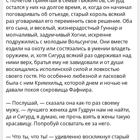
С почетом принятый в семье Гьюкингов, Сигурд
остался у них на долгое время, и, когда он начинал
поговаривать об отъезде, старый король всякий
раз уговаривал его переменить свое решение. Оба
его сына, и веселый, жизнерадостный Гуннар и
молчаливый, задумчивый Хогни, искренне
подружились с молодым Вольсунгом. Они вместе
ездили на охоту или состязались в умении владеть
оружием, и, хотя Сигурд всякий раз одерживал над
ними верх, братья ему не завидовали и от души
восхищались исполинской силой и ловкостью
своего гостя. Но особенно любезной и ласковой
была с ним Кримхильд, которой днем и ночью не
давали покоя сокровища Фафнира.
— Послушай, — сказала она как-то раз своему
мужу, — лучшего жениха для Гудрун нам не найти,
да и Сигурд, я думаю, не прочь взять в жены такую
красавицу. Попробуй сосватать ее за него.
— Что ты, что ты! — удивленно воскликнул старый