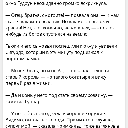
окно Гудрун неожиданно громко вскрикнула.
— Отец, братья, смотрите! — позвала она. — К нам
скачет какой-то всадник! Но как же он высок и
красив! Нет, это, конечно, не человек, — это кто-
нибудь из богов спустился на землю!
Гьюки и его сыновья поспешили к окну и увидели
Сигурда, который в эту минуту подъезжал к
воротам замка.
— Может быть, он и не Ас, — покачал головой
старый король, — но такого богатыря я вижу
первый раз в жизни.
— Да и конь у него под стать своему хозяину, —
заметил Гуннар.
— У него богатая одежда и хорошее оружие.
Видимо, он знатного рода. Прими его получше,
супруг мой, — сказала Кримхильд, тоже взглянув в