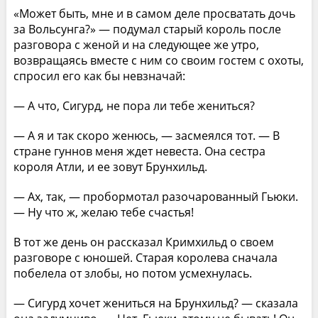
«Может быть, мне и в самом деле просватать дочь
за Вольсунга?» — подумал старый король после
разговора с женой и на следующее же утро,
возвращаясь вместе с ним со своим гостем с охоты,
спросил его как бы невзначай:
— А что, Сигурд, не пора ли тебе жениться?
— А я и так скоро женюсь, — засмеялся тот. — В
стране гуннов меня ждет невеста. Она сестра
короля Атли, и ее зовут Брунхильд.
— Ах, так, — пробормотал разочарованный Гьюки.
— Ну что ж, желаю тебе счастья!
В тот же день он рассказал Кримхильд о своем
разговоре с юношей. Старая королева сначала
побелела от злобы, но потом усмехнулась.
— Сигурд хочет жениться на Брунхильд? — сказала