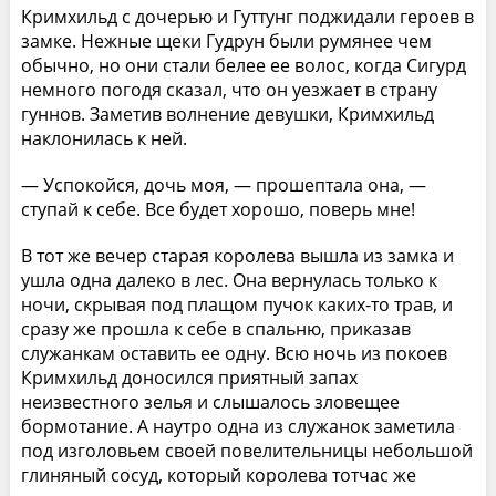
Кримхильд с дочерью и Гуттунг поджидали героев в
замке. Нежные щеки Гудрун были румянее чем
обычно, но они стали белее ее волос, когда Сигурд
немного погодя сказал, что он уезжает в страну
гуннов. Заметив волнение девушки, Кримхильд
наклонилась к ней.
— Успокойся, дочь моя, — прошептала она, —
ступай к себе. Все будет хорошо, поверь мне!
В тот же вечер старая королева вышла из замка и
ушла одна далеко в лес. Она вернулась только к
ночи, скрывая под плащом пучок каких-то трав, и
сразу же прошла к себе в спальню, приказав
служанкам оставить ее одну. Всю ночь из покоев
Кримхильд доносился приятный запах
неизвестного зелья и слышалось зловещее
бормотание. А наутро одна из служанок заметила
под изголовьем своей повелительницы небольшой
глиняный сосуд, который королева тотчас же