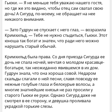
Гьюки. — Я не меньше тебя уважаю нашего гостя,
но где же это видано, чтобы отец сам сватал свою
дочь! А Сигурд, по-моему, не обращает на нее
никакого внимания.
— Зато Гудрун не спускает с него глаз, — возразила
Кримхильд. — Тебе не нужно стыдиться, Гьюки. Этот
юноша так богат и знатен, что ради него можно
нарушить старый обычай.
Кримхильд была права. Со дня приезда Сигурда ее
дочь не спала ночей, мечтая о молодом красавце-
богатыре, так неожиданно явившемся в их дом.
Гудрун знала, что она хороша совой. Недаром
скальды слагали о ней песни, славя повсюду ее
нежные голубые глаза и белокурые волосы, а
многие знатнейшие князья не раз просили у
старого Гьюки ее руки. Однако Сигурд даже не
смотрел в ее сторону, и девушка проливала
украдкой горькие слезы.