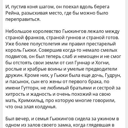
И, пустив коня шагом, он поехал вдоль берега
Рейна, разыскивая место, где бы можно было
переправиться.
Небольшое королевство Гьюкингов лежало между
страной франков, страной гуннов и страной готов.
Уже более полустолетия им правил престарелый
король Гьюки. Совершив когда-то немало смелых
подвигов, он был теперь слаб и немощен и не смог
бы отстоять свои земли от сил Гуннар и Хогни,
рослые и храбрые воины и умелые предводители
дружин. Кроме них, у Гьюки была еще дочь, Гудрун,
и пасынок, сын его жены от первого брака, по
имени Гутторн, не любимый братьями и сестрой за
хитрость и жадность и очень похожий на свою
мать, Кримхильд, про которую многие говорили,
что она злая колдунья.
Был вечер, и семья Гьюкингов сидела за ужином в
одном из залов своего замка, когда глядевшая в