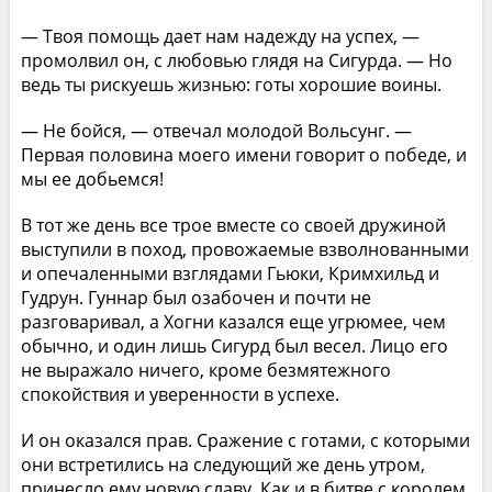
— Твоя помощь дает нам надежду на успех, —
промолвил он, с любовью глядя на Сигурда. — Но
ведь ты рискуешь жизнью: готы хорошие воины.
— Не бойся, — отвечал молодой Вольсунг. —
Первая половина моего имени говорит о победе, и
мы ее добьемся!
В тот же день все трое вместе со своей дружиной
выступили в поход, провожаемые взволнованными
и опечаленными взглядами Гьюки, Кримхильд и
Гудрун. Гуннар был озабочен и почти не
разговаривал, а Хогни казался еще угрюмее, чем
обычно, и один лишь Сигурд был весел. Лицо его
не выражало ничего, кроме безмятежного
спокойствия и уверенности в успехе.
И он оказался прав. Сражение с готами, с которыми
они встретились на следующий же день утром,
принесло ему новую славу. Как и в битве с королем