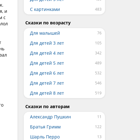
к.
С картинками
я, и
м с
Сказки по возрасту
олол
Для малышей
т
Для детей 3 лет
нь
Для детей 4 лет
зал
Для детей 5 лет
Для детей 6 лет
Для детей 7 лет
Для детей 8 лет
то
Сказки по авторам
Александр Пушкин
Братья Гримм
Шарль Перро