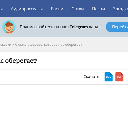
зы
Аудиорассказы
Басни
Стихи
Песни
Загадк
Подписывайтесь на наш
Telegram
канал
Перейт
сказки
>
Сказка о дереве, которое нас оберегает
ас оберегает
Скачать: