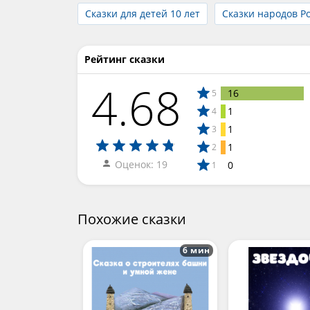
Сказки для детей 10 лет
Сказки народов Р
Рейтинг сказки
4.68
16
5
1
4
1
3
1
2
Оценок: 19
0
1
Похожие сказки
6 мин