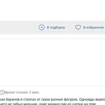
В подборку
В избранное
Время чтения: 2 мин.
рах баранов и строгал от скуки разные фигурки. Однажды выре
ичего не забыл мальчик, даже кинжал ему из щепки на пояс