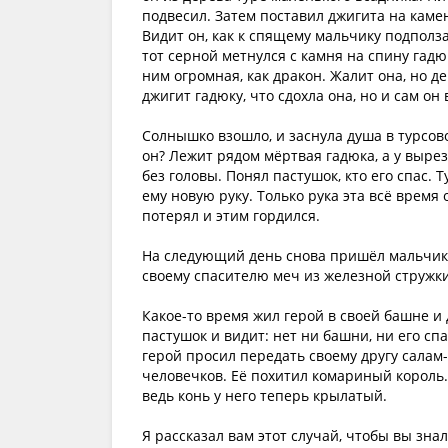
подвесил. Затем поставил джигита на камен
Видит он, как к спящему мальчику подполз
тот серной метнулся с камня на спину гадю
ним огромная, как дракон. Жалит она, но д
джигит гадюку, что сдохла она, но и сам он
Солнышко взошло, и заснула душа в турсов
он? Лежит рядом мёртвая гадюка, а у вырез
без головы. Понял пастушок, кто его спас.
ему новую руку. Только рука эта всё время
потерял и этим гордился.
На следующий день снова пришёл мальчик и
своему спасителю меч из железной стружки
Какое-то время жил герой в своей башне 
пастушок и видит: нет ни башни, ни его сп
герой просил передать своему другу салам
человечков. Её похитил комариный король. 
ведь конь у него теперь крылатый.
Я рассказал вам этот случай, чтобы вы зна