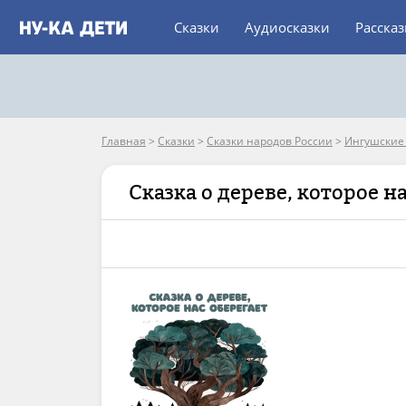
Сказки
Аудиосказки
Расска
Главная
>
Сказки
>
Сказки народов России
>
Ингушские 
Сказка о дереве, которое н