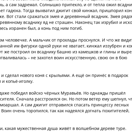
ь, а сам задремал. Солнышко припекло, и от тепла ожил всадни
ает гадюка. Тогда выхватил джигит свой кинжал, пришпорил кон
ке. Вот стали сражаться змея и деревянный всадник. Змея рядо
еревянному всаднику яд не страшен. Наконец так изрубил и иск
 весь изранен был, а конь под ним погиб.
ом человечке. А мальчик от прохлады проснулся. И что же види
анной им фигурки одной руки не хватает, кинжал иззубрен и ко
 Тут же построил он всаднику башню из камешков и глины и выре
 отваливалась – не захотел воин искусственную, свою он в бою
 сделал нового коня с крыльями. А ещё он принёс в подарок
 и копьё-иголку.
и даже победил войско чёрных Муравьёв. Но однажды пришёл
асителя. Сначала расстроился он. Но потом ветер ему шепнул, ч
-моаршал. А сам джигит отправился спасать принцессу лесных
Воин очень торопился, так как надеялся догнать похитителей,
ли, какая мужественная душа живёт в волшебном дереве туре.