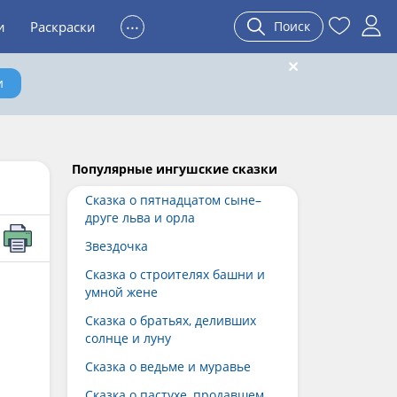
...
и
Раскраски
Поиск
и
Популярные ингушские сказки
Сказка о пятнадцатом сыне–
друге льва и орла
Звездочка
Сказка о строителях башни и
умной жене
Сказка о братьях, деливших
солнце и луну
Сказка о ведьме и муравье
Сказка о пастухе, продавшем