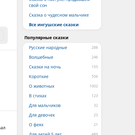
свой сон
Сказка о чудесном мальчике
Все ингушские сказки
Популярные сказки
Русские народные
Волшебные
Сказки на ночь
Короткие
О животных
В стихах
Для мальчиков
Для девочек
О феях
зал
Для детей 5 лет