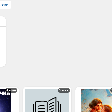
оссии
4 мин
5 мин