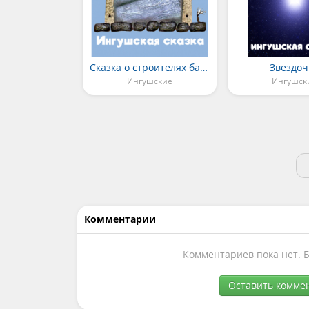
Сказка о строителях башни и умной жене
Звездоч
Ингушские
Ингушск
Комментарии
Комментариев пока нет. 
Оставить комме