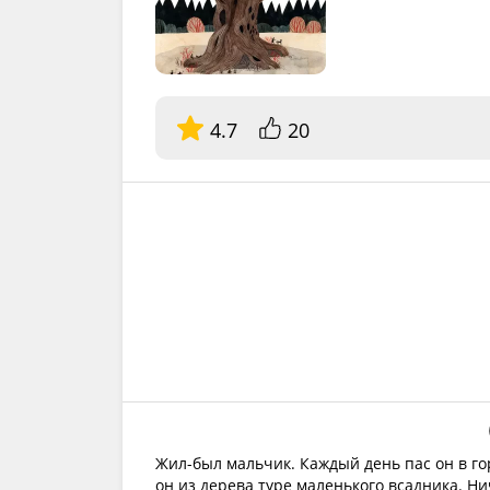
4.7
20
Жил-был мальчик. Каждый день пас он в го
он из дерева туре маленького всадника. Н