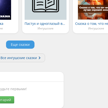
ка
Пастух и одноглазый великан Зарбаш
ие
Ингушские
Ингушские
Еще сказки
Все ингушские сказки
Будьте первыми!
нтарий