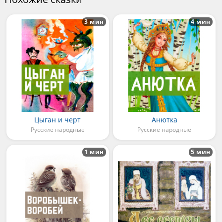
3 мин
4 мин
Цыган и черт
Анютка
Русские народные
Русские народные
1 мин
5 мин