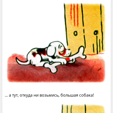
... а тут, откуда ни возьмись, большая собака!