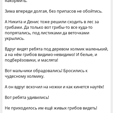
накормить.
Зима впереди долгая, без припасов не обойтись.
А Никита и Денис тоже решили сходить в лес за
грибами. Да только вот грибы-то все куда-то
попрятались, под листиками да веточками
укрылись.
Вдруг видят ребята под деревом холмик маленький,
а на нём грибов видимо-невидимо! И белые, и
подберёзовики, и маслята!
Вот мальчики обрадовались! Бросились к
чудесному холмику.
А он вдруг вскочил на ножки и как кинется наутёк!
Вот ребята удивились!
Не приходилось им ещё живых грибов видеть!