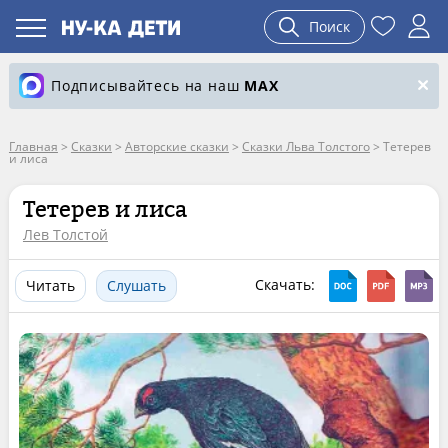
Поиск
Подписывайтесь на наш
MAX
Главная
>
Сказки
>
Авторские сказки
>
Сказки Льва Толстого
>
Тетерев
и лиса
Тетерев и лиса
Лев Толстой
Скачать:
Читать
Слушать