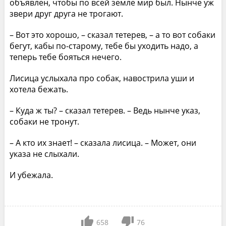
объявлен, чтобы по всей земле мир был. Нынче уж
звери друг друга не трогают.
– Вот это хорошо, – сказал тетерев, – а то вот собаки
бегут, кабы по-старому, тебе бы уходить надо, а
теперь тебе бояться нечего.
Лисица услыхала про собак, навострила уши и
хотела бежать.
– Куда ж ты? – сказал тетерев. – Ведь нынче указ,
собаки не тронут.
– А кто их знает! – сказала лисица. – Может, они
указа не слыхали.
И убежала.
658
76