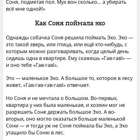
Соня, подметая пол. Мух вон сколько… а убирать
всё мне одной!»
Как Соня поймала эхо
Однажды собачка Соня решила поймать Эхо. Эхо —
это такой зверь, или птица, или ещё кто-нибудь, с
которым можно разговаривать, когда целый день
сидишь одна в квартире. Ему скажешь «Гав-гав!» —
и оно тебе «Гав-гав!».
Это — маленькое Эхо. А большое то, которое в лесу
живет, «Гав-гав-гав-гав!» отвечает.
Но Соня и не мечтала о большом. Во-первых,
квартира у них была маленькая, и хозяин мог не
разрешить Соне держать большое Эхо. А во-
вторых, оно могло оказаться больше маленькой
Сони — и тогда уж не Соня поймала бы Эхо, а Эхо
утащило бы Соню в лес.