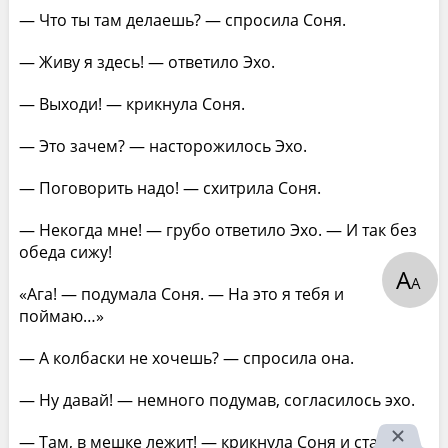
— Что ты там делаешь? — спросила Соня.
— Живу я здесь! — ответило Эхо.
— Выходи! — крикнула Соня.
— Это зачем? — насторожилось Эхо.
— Поговорить надо! — схитрила Соня.
— Некогда мне! — грубо ответило Эхо. — И так без
обеда сижу!
А
А
«Ага! — подумала Соня. — На это я тебя и
поймаю…»
— А колбаски не хочешь? — спросила она.
— Ну давай! — немного подумав, согласилось эхо.
— Там, в мешке лежит! — крикнула Соня и стала