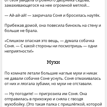
от себя увидела огромного дворника Седова,
замахивающегося на нее огромной метлой…
— Ай-ай-ай! — закричала Соня и бросилась наутёк.
Прибежав домой, она повесила бинокль на стену и
больше не брала.
«Слишком опасная это вещь, — думала собачка
Соня. — С какой стороны ни посмотришь — одни
неприятности!»
Мухи
По комнате летали большие наглые мухи и никак
не давали собачке Соне уснуть. Соня отмахивалась
от них и лязгала зубами, но мухи не отставали.
— Ну погодите! — пригрозила им Соня. Она
отправилась в прихожую и сняла с гвоздя
мухобойку. (Это такая палка с пришлёпкой, которой