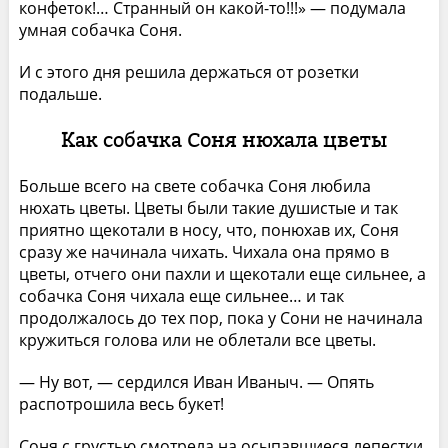
конфеток!… Странный он какой-то!!!» — подумала
умная собачка Соня.
И с этого дня решила держаться от розетки
подальше.
Как собачка Соня нюхала цветы
Больше всего на свете собачка Соня любила
нюхать цветы. Цветы были такие душистые и так
приятно щекотали в носу, что, понюхав их, Соня
сразу же начинала чихать. Чихала она прямо в
цветы, отчего они пахли и щекотали еще сильнее, а
собачка Соня чихала еще сильнее… и так
продолжалось до тех пор, пока у Сони не начинала
кружиться голова или не облетали все цветы.
— Ну вот, — сердился Иван Иваныч. — Опять
распотрошила весь букет!
Соня с грустью смотрела на осыпавшиеся лепестки,