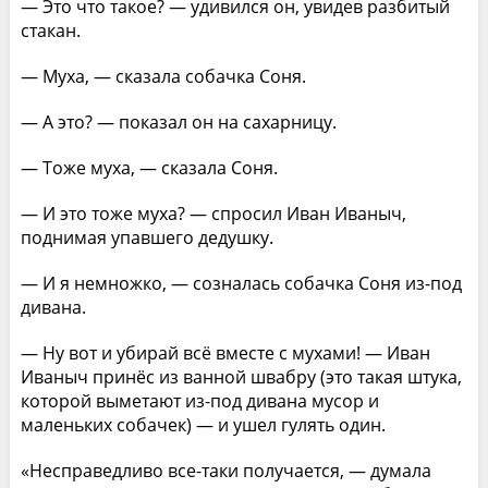
— Это что такое? — удивился он, увидев разбитый
стакан.
— Муха, — сказала собачка Соня.
— А это? — показал он на сахарницу.
— Тоже муха, — сказала Соня.
— И это тоже муха? — спросил Иван Иваныч,
поднимая упавшего дедушку.
— И я немножко, — созналась собачка Соня из-под
дивана.
— Ну вот и убирай всё вместе с мухами! — Иван
Иваныч принёс из ванной швабру (это такая штука,
которой выметают из-под дивана мусор и
маленьких собачек) — и ушел гулять один.
«Несправедливо все-таки получается, — думала