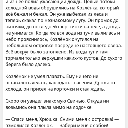
и из неё полил ужасающий дождь. Целые потоки
холодной воды обрушились на Козлёнка, который
всё бежал и бежал. Он уже выбежал из леса и
теперь скакал по незнакомому лугу. Он промок до
ниточки, до последней шерстинки на теле, а дождь
не унимался. Когда же вся вода из тучи вылилась и
небо прояснилось, Козлёнок очутился на
небольшом островке посредине настоящего озера.
Всё вокруг было затоплено. Из воды тут и там
торчали только верхушки каких-то кустов. До сухого
берега было далеко.
Козлёнок не умел плавать. Ему ничего не
оставалось делать, как ждать спасения. Дрожа от
холода, он присел на корточки и стал ждать.
Скоро он увидел знакомую Свинью. Откуда ни
возьмись она плыла мимо на лодочке.
— Спаси меня, Хрюшка! Сними меня с островка! —
взмолился Козлёнок. — Забери меня с собой!