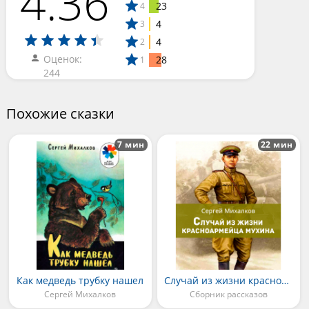
4.36
23
4
4
3
4
2
Оценок:
28
1
244
Похожие сказки
7 мин
22 мин
Как медведь трубку нашел
Случай из жизни красноармейца Мухина
Сергей Михалков
Сборник рассказов