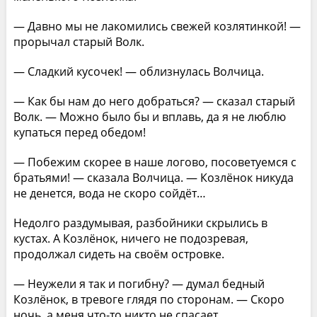
— Давно мы не лакомились свежей козлятинкой! —
прорычал старый Волк.
— Сладкий кусочек! — облизнулась Волчица.
— Как бы нам до него добраться? — сказал старый
Волк. — Можно было бы и вплавь, да я не люблю
купаться перед обедом!
— Побежим скорее в наше логово, посоветуемся с
братьями! — сказала Волчица. — Козлёнок никуда
не денется, вода не скоро сойдёт…
Недолго раздумывая, разбойники скрылись в
кустах. А Козлёнок, ничего не подозревая,
продолжал сидеть на своём островке.
— Неужели я так и погибну? — думал бедный
Козлёнок, в тревоге глядя по сторонам. — Скоро
ночь, а меня что-то никто не спасает…