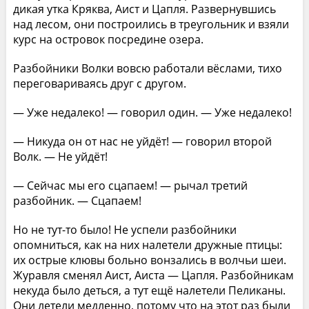
дикая утка Кряква, Аист и Цапля. Развернувшись
над лесом, они построились в треугольник и взяли
курс на островок посредине озера.
Разбойники Волки вовсю работали вёслами, тихо
переговариваясь друг с другом.
— Уже недалеко! — говорил один. — Уже недалеко!
— Никуда он от нас не уйдёт! — говорил второй
Волк. — Не уйдёт!
— Сейчас мы его сцапаем! — рычал третий
разбойник. — Сцапаем!
Но не тут-то было! Не успели разбойники
опомниться, как на них налетели дружные птицы:
их острые клювы больно вонзались в волчьи шеи.
Журавля сменял Аист, Аиста — Цапля. Разбойникам
некуда было деться, а тут ещё налетели Пеликаны.
Они летели медленно, потому что на этот раз были