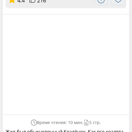
4.4
216
Время чтения: 10 мин.
5 стр.
Жил-был обыкновенный Козлёнок. Как все козлята,