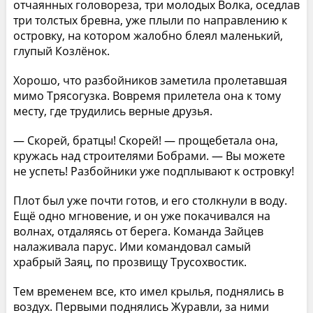
отчаянных головореза, три молодых Волка, оседлав
три толстых бревна, уже плыли по направлению к
островку, на котором жалобно блеял маленький,
глупый Козлёнок.
Хорошо, что разбойников заметила пролетавшая
мимо Трясогузка. Вовремя прилетела она к тому
месту, где трудились верные друзья.
— Скорей, братцы! Скорей! — прощебетала она,
кружась над строителями Бобрами. — Вы можете
не успеть! Разбойники уже подплывают к островку!
Плот был уже почти готов, и его столкнули в воду.
Ещё одно мгновение, и он уже покачивался на
волнах, отдаляясь от берега. Команда Зайцев
налаживала парус. Ими командовал самый
храбрый Заяц, по прозвищу Трусохвостик.
Тем временем все, кто имел крылья, поднялись в
воздух. Первыми поднялись Журавли, за ними