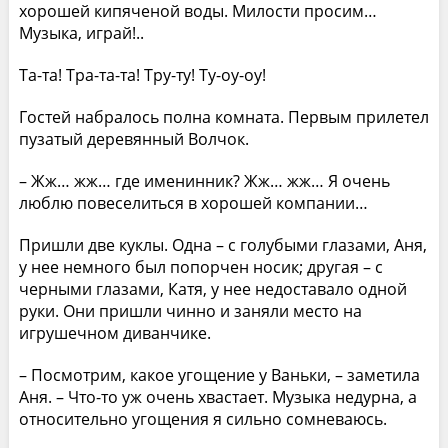
хорошей кипяченой воды. Милости просим…
Музыка, играй!..
Та-та! Тра-та-та! Тру-ту! Ту-оу-оу!
Гостей набралось полна комната. Первым прилетел
пузатый деревянный Волчок.
– Жж… жж… где именинник? Жж… жж… Я очень
люблю повеселиться в хорошей компании…
Пришли две куклы. Одна – с голубыми глазами, Аня,
у нее немного был попорчен носик; другая – с
черными глазами, Катя, у нее недоставало одной
руки. Они пришли чинно и заняли место на
игрушечном диванчике.
– Посмотрим, какое угощение у Ваньки, – заметила
Аня. – Что-то уж очень хвастает. Музыка недурна, а
относительно угощения я сильно сомневаюсь.