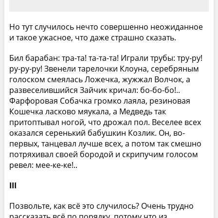
Но тут случилось нечто совершенно неожиданное
и такое ужасное, что даже страшно сказать.
Бил барабан: тра-та! та-та-та! Играли трубы: тру-ру!
ру-ру-ру! Звенели тарелочки Клоуна, серебряным
голоском смеялась Ложечка, жужжал Волчок, а
развеселившийся Зайчик кричал: бо-бо-бо!..
Фарфоровая Собачка громко лаяла, резиновая
Кошечка ласково мяукала, а Медведь так
притоптывал ногой, что дрожал пол. Веселее всех
оказался серенький бабушкин Козлик. Он, во-
первых, танцевал лучше всех, а потом так смешно
потряхивал своей бородой и скрипучим голосом
ревел: мее-ке-ке!..
III
Позвольте, как всё это случилось? Очень трудно
рассказать всё по порядку, потому что из