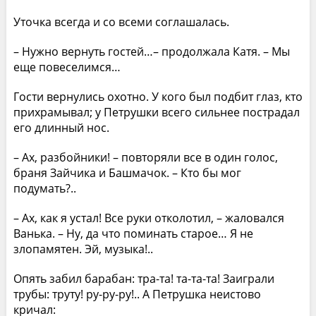
Уточка всегда и со всеми соглашалась.
– Нужно вернуть гостей…– продолжала Катя. – Мы
еще повеселимся…
Гости вернулись охотно. У кого был подбит глаз, кто
прихрамывал; у Петрушки всего сильнее пострадал
его длинный нос.
– Ах, разбойники! – повторяли все в один голос,
браня Зайчика и Башмачок. – Кто бы мог
подумать?..
– Ах, как я устал! Все руки отколотил, – жаловался
Ванька. – Ну, да что поминать старое… Я не
злопамятен. Эй, музыка!..
Опять забил барабан: тра-та! та-та-та! Заиграли
трубы: труту! ру-ру-ру!.. А Петрушка неистово
кричал: