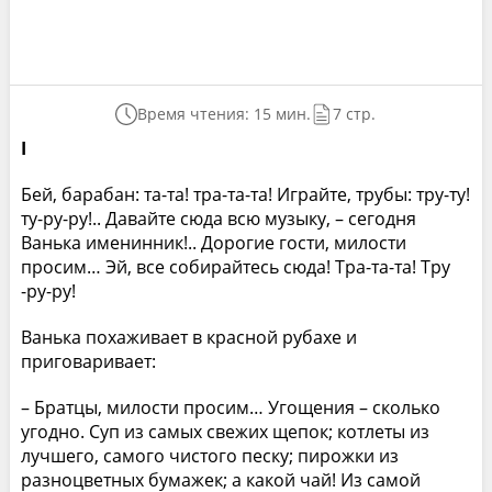
Время чтения: 15 мин.
7 стр.
I
Бей, барабан: та-та! тра-та-та! Играйте, трубы: тру-ту!
ту-ру-ру!.. Давайте сюда всю музыку, – сегодня
Ванька именинник!.. Дорогие гости, милости
просим… Эй, все собирайтесь сюда! Тра-та-та! Тру
-ру-ру!
Ванька похаживает в красной рубахе и
приговаривает:
– Братцы, милости просим… Угощения – сколько
угодно. Суп из самых свежих щепок; котлеты из
лучшего, самого чистого песку; пирожки из
разноцветных бумажек; а какой чай! Из самой