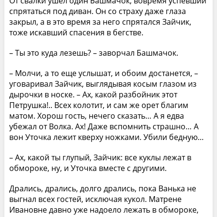
От свалки ушел один Башмачок, вовремя успевший
спрятаться под диван. Он со страху даже глаза
закрыл, а в это время за него спрятался Зайчик,
тоже искавший спасения в бегстве.
– Ты это куда лезешь? – заворчал Башмачок.
– Молчи, а то еще услышат, и обоим достанется, –
уговаривал Зайчик, выглядывая косым глазом из
дырочки в носке. – Ах, какой разбойник этот
Петрушка!.. Всех колотит, и сам же орет благим
матом. Хорош гость, нечего сказать… А я едва
убежал от Волка. Ах! Даже вспомнить страшно… А
вон Уточка лежит кверху ножками. Убили бедную…
– Ах, какой ты глупый, Зайчик: все куклы лежат в
обмороке, ну, и Уточка вместе с другими.
Дрались, дрались, долго дрались, пока Ванька не
выгнал всех гостей, исключая кукол. Матрене
Ивановне давно уже надоело лежать в обмороке,