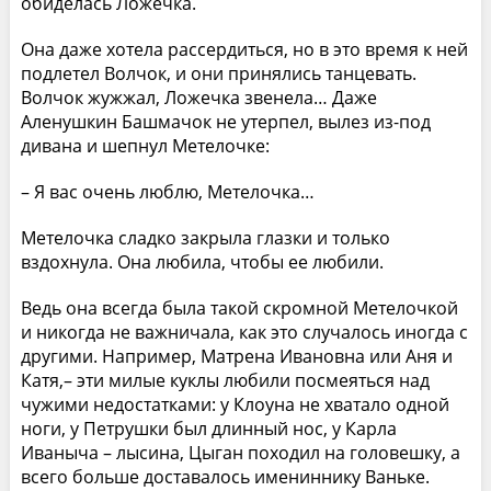
обиделась Ложечка.
Она даже хотела рассердиться, но в это время к ней
подлетел Волчок, и они принялись танцевать.
Волчок жужжал, Ложечка звенела… Даже
Аленушкин Башмачок не утерпел, вылез из-под
дивана и шепнул Метелочке:
– Я вас очень люблю, Метелочка…
Метелочка сладко закрыла глазки и только
вздохнула. Она любила, чтобы ее любили.
Ведь она всегда была такой скромной Метелочкой
и никогда не важничала, как это случалось иногда с
другими. Например, Матрена Ивановна или Аня и
Катя,– эти милые куклы любили посмеяться над
чужими недостатками: у Клоуна не хватало одной
ноги, у Петрушки был длинный нос, у Карла
Иваныча – лысина, Цыган походил на головешку, а
всего больше доставалось имениннику Ваньке.