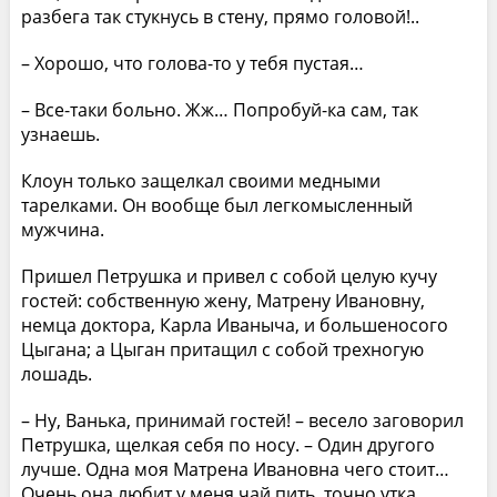
разбега так стукнусь в стену, прямо головой!..
– Хорошо, что голова-то у тебя пустая…
– Все-таки больно. Жж… Попробуй-ка сам, так
узнаешь.
Клоун только защелкал своими медными
тарелками. Он вообще был легкомысленный
мужчина.
Пришел Петрушка и привел с собой целую кучу
гостей: собственную жену, Матрену Ивановну,
немца доктора, Карла Иваныча, и большеносого
Цыгана; а Цыган притащил с собой трехногую
лошадь.
– Ну, Ванька, принимай гостей! – весело заговорил
Петрушка, щелкая себя по носу. – Один другого
лучше. Одна моя Матрена Ивановна чего стоит…
Очень она любит у меня чай пить, точно утка.