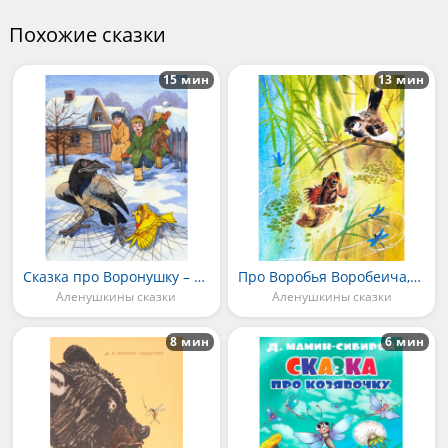
Похожие сказки
15 мин
13 мин
Сказка про Воронушку – черную головушку и желтую Канарейку
Про Воробья Воробеича, Ерша Ершовича и весёлого трубочиста Яшу
Аленушкины сказки
Аленушкины сказки
8 мин
6 мин