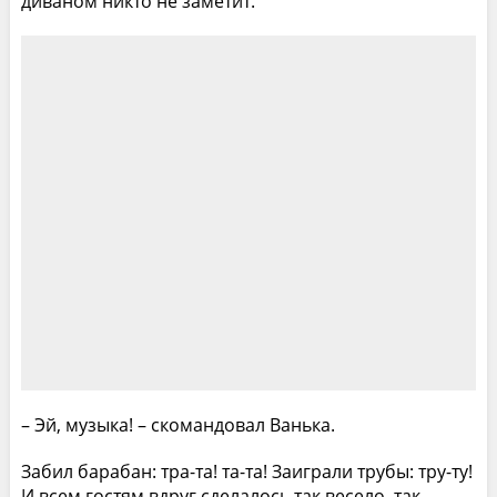
диваном никто не заметит.
– Эй, музыка! – скомандовал Ванька.
Забил барабан: тра-та! та-та! Заиграли трубы: тру-ту!
И всем гостям вдруг сделалось так весело, так