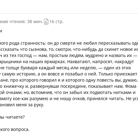
емя чтения: 38 мин.
16 стр.
и
го рода странность: он до смерти не любил пересказывать од
ссказать что сызнова, то, смотри, что-нибудь да скинет новое и
ин из тех господ — нам, простым людям, мудрено и назвать их —
 барышники на наших ярмарках. Нахватают, напросят, накрадут
не толще букваря каждый месяц или неделю, — один из этих
 самую историю, а он вовсе и позабыл о ней. Только приезжает
не, про которого говорил я и которого одну повесть вы, думаю,
ю книжечку и, развернувши посередине, показывает нам. Фома
ой очками, но, вспомнив, что он забыл их подмотать нитками и
рамоту кое-как разумею и не ношу очков, принялся читать. Не у
ановил меня за руку.
вы читаете?
кого вопроса.