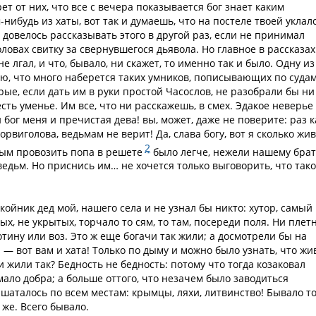
рет от них, что все с вечера показывается бог знает каким
ибудь из хаты, вот так и думаешь, что на постеле твоей уклал
е довелось рассказывать этого в другой раз, если не принимал
овах свитку за свернувшегося дьявола. Но главное в рассказах
е лгал, и что, бывало, ни скажет, то именно так и было. Одну из
ю, что много наберется таких умников, пописывающих по судам
ые, если дать им в руки простой Часослов, не разобрали бы ни
сть уменье. Им все, что ни расскажешь, в смех. Эдакое неверье
 бог меня и пречистая дева! вы, может, даже не поверите: раз к
рвиголова, ведьмам не верит! Да, слава богу, вот я сколько жив
2
орым провозить попа в решете
было легче, нежели нашему брат
ведьм. Но приснись им… не хочется только выговорить, что тако
койник дед мой, нашего села и не узнал бы никто: хутор, самый
х, не укрытых, торчало то сям, то там, посереди поля. Ни плет
отину или воз. Это ж еще богачи так жили; а досмотрели бы на
 — вот вам и хата! Только по дыму и можно было узнать, что жи
и жили так? Бедность не бедность: потому что тогда козаковал
ало добра; а больше оттого, что незачем было заводиться
шаталось по всем местам: крымцы, ляхи, литвинство! Бывало то
 же. Всего бывало.