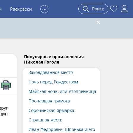
...
и
Раскраски
Поиск
Популярные произведения
Николая Гоголя
Заколдованное место
Ночь перед Рождеством
Майская ночь, или Утопленница
Пропавшая грамота
друг
Сорочинская ярмарка
лдун
Страшная месть
Иван Федорович Шпонька и его