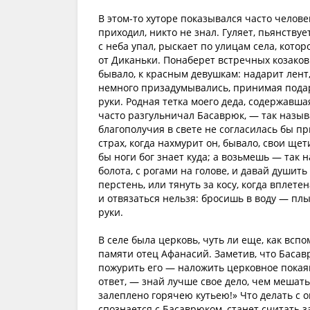
В этом-то хуторе показывался часто человек
приходил, никто не знал. Гуляет, пьянствует
с неба упал, рыскает по улицам села, котор
от Диканьки. Понаберет встречных козаков:
бывало, к красным девушкам: надарит лент,
немного призадумывались, принимая подарк
руки. Родная тетка моего деда, содержавш
часто разгульничал Басаврюк, — так называ
благополучия в свете не согласилась бы при
страх, когда нахмурит он, бывало, свои щет
бы ноги бог знает куда; а возьмешь — так 
болота, с рогами на голове, и давай душить
перстень, или тянуть за косу, когда вплете
и отвязаться нельзя: бросишь в воду — плы
руки.
В селе была церковь, чуть ли еще, как всп
памяти отец Афанасий. Заметив, что Басав
пожурить его — наложить церковное покаян
ответ, — знай лучше свое дело, чем мешать
залеплено горячею кутьею!» Что делать с о
спознается с Басаврюком, станет считать з