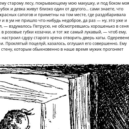
сему старому лесу, покрывающему мою макушку, и под боком мо
арубок и девка живут близко один от другого… сами знаете, что
 красных сапогов и приметны на том месте, где раздобаривала
 и в ум не пришло что-нибудь недоброе, да раз — ну, это уже и
ул, — вздумалось Петрусю, не обсмотревшись хорошенько в сеня
, в розовые губки козачки, и тот же самый лукавый, — чтоб ему,
— настроил сдуру старого хрена отворить дверь хаты. Одеревен
ри. Проклятый поцелуй, казалось, оглушил его совершенно. Ему
б стену, которым обыкновенно в наше время мужик прогоняет