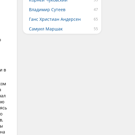
Владимир Сутеев
Ганс Христиан Андерсен
Самуил Маршак
о
и в
ком
я
вал
ою
аясь
го
в,
зы
 на