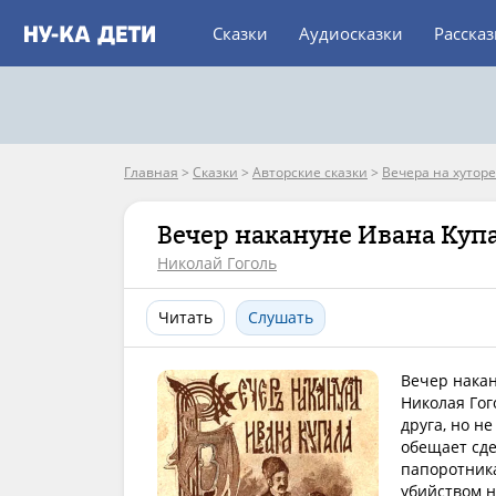
Сказки
Аудиосказки
Расска
Главная
>
Сказки
>
Авторские сказки
>
Вечера на хутор
Вечер накануне Ивана Куп
Николай Гоголь
Читать
Слушать
Вечер накан
Николая Гог
друга, но н
обещает сде
папоротника
убийством н