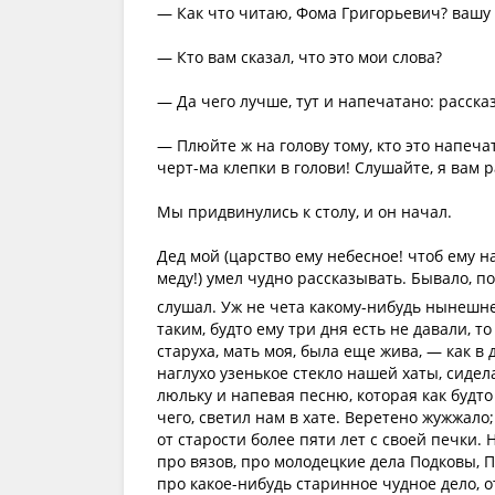
— Как что читаю, Фома Григорьевич? вашу 
— Кто вам сказал, что это мои слова?
— Да чего лучше, тут и напечатано: расска
— Плюйте ж на голову тому, кто это напечат
черт-ма клепки в голови! Слушайте, я вам р
Мы придвинулись к столу, и он начал.
Дед мой (царство ему небесное! чтоб ему 
меду!) умел чудно рассказывать. Бывало, п
слушал. Уж не чета какому-нибудь нынешне
таким, будто ему три дня есть не давали, 
старуха, мать моя, была еще жива, — как в
наглухо узенькое стекло нашей хаты, сиде
люльку и напевая песню, которая как будто
чего, светил нам в хате. Веретено жужжало;
от старости более пяти лет с своей печки
про вязов, про молодецкие дела Подковы, П
про какое-нибудь старинное чудное дело, 