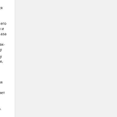
ся
 его
 и
 аза
ак-
у
у
е,
ня
вет
,