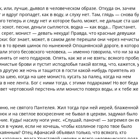
, или, лучше, дьявол в человеческом образе. Откуда он, зачем
 и вдруг пропадет, как в воду, и слуху нет. Там, глядь — снова б
ого теперь и следу нет и которое было, может, не дальше ста ша
 хохот, песни, деньги сыплются, водка — как вода… Пристанет,
 серег, монист — девать некуда! Правда, что красные девушки
и: бог знает, может, в самом деле перешли они через нечист
ая в то время шинок по нынежней Опошнянской дороге, в котор
ли этого бесовского человека, — именно говорила, что ни за к
нять от него подарков. Опять, как же и не взять: всякого проб
инистые брови и пустит исподлобья такой взгляд, что, кажется, 
на другую же ночь и тащится в гости какой-нибудь приятель из
 за шею, когда на шее монисто, кусать за палец, когда на нем
на в нее лента. Бог с ними тогда, с этими подарками! Но вот бед
вет чертовский перстень или монисто поверх воды, и к тебе же
омню, не святого Пантелея. Жил тогда при ней иерей, блаженной
рюк и на светлое воскресение не бывал в церкви, задумал было
ие. Куды! насилу ноги унес. «Слушай, паноче! — загремел он е
ся в чужие, если не хочешь, чтобы козлиное горло твое было
каянным? Отец Афанасий объявил только, что всякого, кто
а католика, врага Христовой церкви и всего человеческого рода.