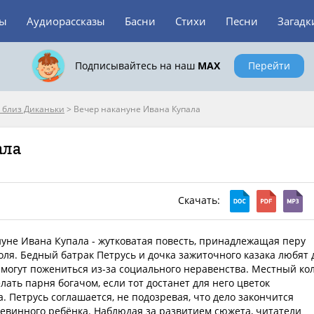
зы
Аудиорассказы
Басни
Стихи
Песни
Загадк
Подписывайтесь на наш
MAX
Перейти
е близ Диканьки
>
Вечер накануне Ивана Купала
ала
Скачать:
уне Ивана Купала - жутковатая повесть, принадлежащая перу
оля. Бедный батрак Петрусь и дочка зажиточного казака любят 
е могут пожениться из-за социального неравенства. Местный ко
лать парня богачом, если тот достанет для него цветок
. Петрусь соглашается, не подозревая, что дело закончится
евинного ребёнка. Наблюдая за развитием сюжета, читатели