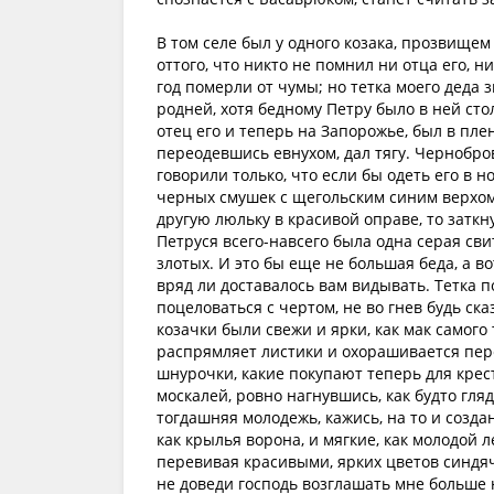
В том селе был у одного козака, прозвище
оттого, что никто не помнил ни отца его, н
год померли от чумы; но тетка моего деда 
родней, хотя бедному Петру было в ней сто
отец его и теперь на Запорожье, был в плен
переодевшись евнухом, дал тягу. Чернобр
говорили только, что если бы одеть его в 
черных смушек с щегольским синим верхом, 
другую люльку в красивой оправе, то заткну
Петруся всего-навсего была одна серая сви
злотых. И это бы еще не большая беда, а во
вряд ли доставалось вам видывать. Тетка п
поцеловаться с чертом, не во гнев будь ск
козачки были свежи и ярки, как мак самого
распрямляет листики и охорашивается пер
шнурочки, какие покупают теперь для крес
москалей, ровно нагнувшись, как будто гля
тогдашняя молодежь, кажись, на то и созда
как крылья ворона, и мягкие, как молодой 
перевивая красивыми, ярких цветов синдяч
не доведи господь возглашать мне больше н