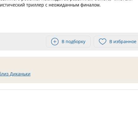
мистический триллер с неожиданным финалом.
В подборку
В избранное
близ Диканьки