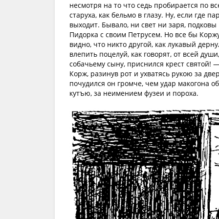
несмотря на то что седь пробирается по в
старуха, как бельмо в глазу. Ну, если где п
выходит. Бывало, ни свет ни заря, подковы
Пидорка с своим Петрусем. Но все бы Коржу
видно, что никто другой, как лукавый дерн
влепить поцелуй, как говорят, от всей души
собачьему сыну, приснился крест святой! 
Корж, разинув рот и ухватясь рукою за две
почудился он громче, чем удар макогона о
кутъю, за неимением фузеи и пороха.