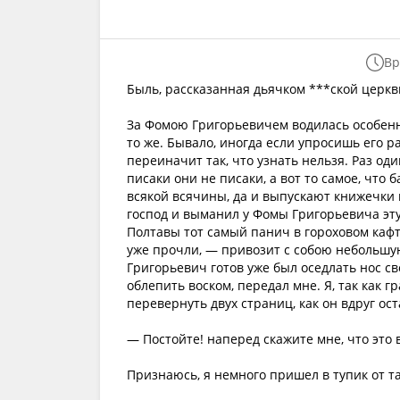
Вр
Быль, рассказанная дьячком ***ской церкв
За Фомою Григорьевичем водилась особенно
то же. Бывало, иногда если упросишь его ра
переиначит так, что узнать нельзя. Раз од
писаки они не писаки, а вот то самое, что
всякой всячины, да и выпускают книжечки 
господ и выманил у Фомы Григорьевича эту
Полтавы тот самый панич в гороховом кафта
уже прочли, — привозит с собою небольшу
Григорьевич готов уже был оседлать нос св
облепить воском, передал мне. Я, так как г
перевернуть двух страниц, как он вдруг ост
— Постойте! наперед скажите мне, что это 
Признаюсь, я немного пришел в тупик от та