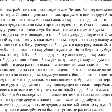
м Коржа, работник, которого люди звали Петром Безродным; мож
и матери. Староста церкви говорил, правда, что они на другой ж
знать этого не хотела и всеми силами старалась наделить его
лько нужды, сколько нам в прошлогоднем снеге. Она говорила, 
у у турок, натерпелся мук бог знает какие и каким-то чудом,
овым дивчатам и молодицам мало было нужды до родни его. Они
новый жупан, затянуть красным поясом, надеть на голову шапку и
привесить к боку турецкую саблю, дать в одну руку малахай, в
л бы он за пояс всех парубков тогдашних. Но то беда, что у бед
тка, в которой было больше дыр, чем у иного жида в кармане
т беда: у старого Коржа была дочка-красавица, какую, я думаю,
окойного деда рассказывала, — а женщине, сами знаете, легче
азано, нежели назвать кого красавицею, — что полненькие щеки
 тонкого розового цвета, когда, умывшись божьею росою, горит о
ед только что поднявшимся солнышком; что брови словно чер
тов и дукатов девушки наши у проходящих по селам с коробкам
делись в ясные очи; что ротик, на который глядя облизывалась
н был, чтобы выводить соловьиные песни; что волосы ее, черны
лен (тогда еще девушки наши не заплетали их в дрибушки,
ками), падали курчавыми кудрями на шитый золотом кунтуш. Э
а крылосе аллилуйя, если бы, вот тут же, не расцеловал ее,