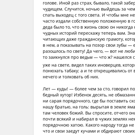
голове. Иной раз страх, бывало, такой забе
чудищем. Случится, ночью выйдешь за чем-н
спать выходец с того света. И чтобы мне н
часто издали собственную положенную в гол
деда было то, что в жизнь свою он никогда н
чудных историй перескажу теперь вам. Зна
читающих даже гражданскую грамоту, котор
в нем, а показывать на позор свои зубы — е
разошлось по свету! Да чего, — вот не люби
то заикнулся про ведьм — что ж? нашелся со
уже на свете, видел таких иноверцев, кот
понюхать табаку; а и те открещивались от 
нечего и толковать об них.
Лет — куды! — более чем за сто, говорил по
бедный хутор! Избенок десять, не обмазанны
ни сарая порядочного, где бы поставить ск
нашу братью, на голь: вырытая в земле яма
там человек божий. Вы спросите, отчего он
почти всякий и набирал в чужих землях нем
порядочною хатою. Какого народу тогда не 
что и свои заедут кучами и обдирают своих