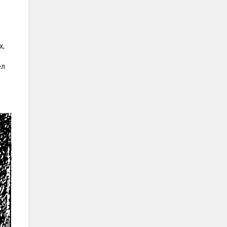
я
х,
ел