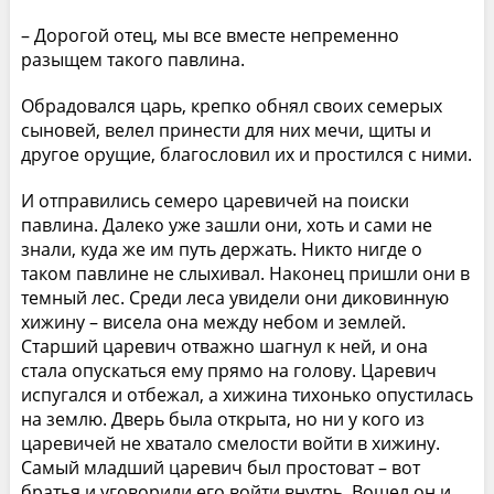
– Дорогой отец, мы все вместе непременно
разыщем такого павлина.
Обрадовался царь, крепко обнял своих семерых
сыновей, велел принести для них мечи, щиты и
другое орущие, благословил их и простился с ними.
И отправились семеро царевичей на поиски
павлина. Далеко уже зашли они, хоть и сами не
знали, куда же им путь держать. Никто нигде о
таком павлине не слыхивал. Наконец пришли они в
темный лес. Среди леса увидели они диковинную
хижину – висела она между небом и землей.
Старший царевич отважно шагнул к ней, и она
стала опускаться ему прямо на голову. Царевич
испугался и отбежал, а хижина тихонько опустилась
на землю. Дверь была открыта, но ни у кого из
царевичей не хватало смелости войти в хижину.
Самый младший царевич был простоват – вот
братья и уговорили его войти внутрь. Вошел он и