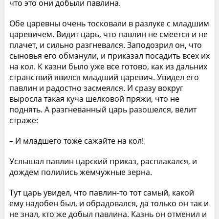
что это они добыли павлина.
Обе царевны очень тосковали в разлуке с младшим
царевичем. Видит царь, что павлин не смеется и не
плачет, и сильно разгневался. Заподозрил он, что
сыновья его обманули, и приказал посадить всех их
на кол. К казни было уже все готово, как из дальних
странствий явился младший царевич. Увидел его
павлин и радостно засмеялся. И сразу вокруг
выросла такая куча шелковой пряжи, что не
поднять. А разгневанный царь разошелся, велит
страже:
– И младшего тоже сажайте на кол!
Услышал павлин царский приказ, расплакался, и
дождем полились жемчужные зерна.
Тут царь увидел, что павлин-то тот самый, какой
ему надобен был, и обрадовался, да только он так и
не знал, кто же добыл павлина. Казнь он отменил и