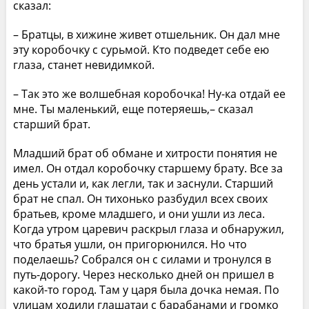
сказал:
– Братцы, в хижине живет отшельник. Он дал мне
эту коробочку с сурьмой. Кто подведет себе ею
глаза, станет невидимкой.
– Так это же волшебная коробочка! Ну-ка отдай ее
мне. Ты маленький, еще потеряешь,– сказал
старший брат.
Младший брат об обмане и хитрости понятия не
имел. Он отдал коробочку старшему брату. Все за
день устали и, как легли, так и заснули. Старший
брат не спал. Он тихонько разбудил всех своих
братьев, кроме младшего, и они ушли из леса.
Когда утром царевич раскрыл глаза и обнаружил,
что братья ушли, он пригорюнился. Но что
поделаешь? Собрался он с силами и тронулся в
путь-дорогу. Через несколько дней он пришел в
какой-то город. Там у царя была дочка немая. По
улицам ходили глашатаи с барабанами и громко