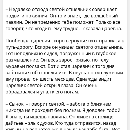
– Недалеко отсюда святой отшельник совершает
подвиги покаяния. Он-то и знает, где волшебный
павлин. Он непременно тебе поможет. Только все
говорят, что угодить ему трудно,– сказала царевна.
Пообещал царевич скоро вернуться и отправился в
путь-дорогу. Вскоре он увидел святого отшельника.
Тот неподвижно сидел, погруженный в глубокое
размышление. Он весь зарос грязью, по телу
муравьи ползают. Вот и стал царевич с того дня
заботиться об отшельнике. В неустанном служении
ему провел он шесть месяцев. Однажды видит
царевич: святой открыл глаза. Он очень
обрадовался и упал к его ногам.
– Сынок, – говорит святой, – забота о ближнем
никогда не проходит без пользы. Я доволен тобой.
Я знаю, ты ищешь павлина. Он живет в столице
дайтьев – злых духов. Кто туда отправится, назад
живым не вернется. Но я научу, как тебе быть. Вот