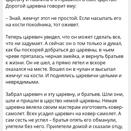
Дорогой царевна говорит ему:
– Знай, жемчуг этот не простой. Если насыпать его
на кости покойника, тот оживет.
Теперь царевич увидел, что он может сделать все,
что ни задумает. А сейчас он о том только и думал,
как бы поскорей добраться до царевны, в чьем
чреве пряталась черная змейка, и вернуть братьев
к жизни. Он не шел, а прямо летел и вскоре
оказался на месте. Вошел он в чулан и высыпал
жемчуг на кости. И поднялись царевичи целыми и
невредимыми.
Забрал царевич и эту царевну, и братьев. Шли они,
шли и пришли в царство немой царевны. Немая
царевна велела своим мастерам изготовить ковер-
самолет. Всех усадил царевич на ковер-самолет. А
сам сесть не успел – братья опять его обманули,
улетели без него. Прилетели домой и сказали отцу,