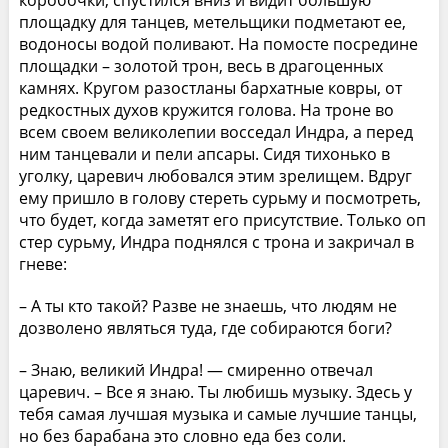
площадку для танцев, метельщики подметают ее,
водоносы водой поливают. На помосте посредине
площадки – золотой трон, весь в драгоценных
камнях. Кругом разостланы бархатные ковры, от
редкостных духов кружится голова. На троне во
всем своем великолепии восседал Индра, а перед
ним танцевали и пели апсары. Сидя тихонько в
уголку, царевич любовался этим зрелищем. Вдруг
ему пришло в голову стереть сурьму и посмотреть,
что будет, когда заметят его присутствие. Только оп
стер сурьму, Индра поднялся с трона и закричал в
гневе:
– А ты кто такой? Разве не знаешь, что людям не
дозволено являться туда, где собираются боги?
– Знаю, великий Индра! — смиренно отвечал
царевич. – Все я знаю. Ты любишь музыку. Здесь у
тебя самая лучшая музыка и самые лучшие танцы,
но без барабана это словно еда без соли.