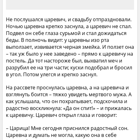
Не послушался царевич, и свадьбу отпраздновали.
Ночью царевна крепко заснула, а царевич не спал.
Подвел он себе глаза сурьмой и стал дожидаться
беды. В полночь видит: у царевны изо рта
выползает, извивается черная змейка. И ползет она
– так уж было у нее заведено – прямо к царевичу на
постель. Да тот настороже был, выхватил меч и
разрубил ее на три части; куски подобрал и бросил
в угол. Потом улегся и крепко заснул.
На рассвете проснулась царевна, а на царевича и
взглянуть боится – тяжко увидеть мертвого мужа. А
как услышала, что он похрапывает, подскочила и
радостно воскликнула: «Да он спит!» – и прижалась
к царевичу. Царевич открыл глаза и говорит:
– Царица! Мне сегодня приснился радостный сон.
Царевна и думать не могла, какую она в себе