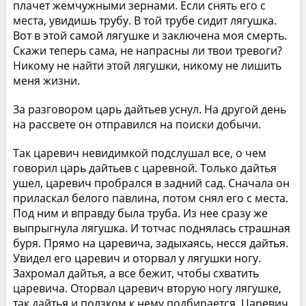
плачет жемчужными зернами. Если снять его с
места, увидишь трубу. В той трубе сидит лягушка.
Вот в этой самой лягушке и заключена моя смерть.
Скажи теперь сама, не напрасны ли твои тревоги?
Никому не найти этой лягушки, никому не лишить
меня жизни.
За разговором царь дайтьев уснул. На другой день
на рассвете он отправился на поиски добычи.
Так царевич невидимкой подслушал все, о чем
говорил царь дайтьев с царевной. Только дайтья
ушел, царевич пробрался в задний сад. Сначала он
приласкал белого павлина, потом снял его с места.
Под ним и вправду была труба. Из нее сразу же
выпрыгнула лягушка. И тотчас поднялась страшная
буря. Прямо на царевича, задыхаясь, несся дайтья.
Увидел его царевич и оторвал у лягушки ногу.
Захромал дайтья, а все бежит, чтобы схватить
царевича. Оторвал царевич вторую ногу лягушке,
так дайтья и ползком к нему подбирается. Царевич