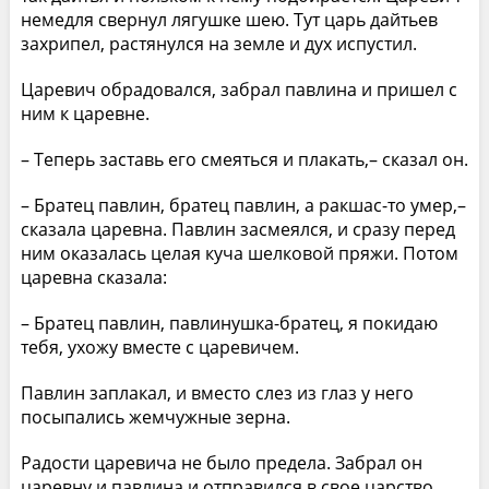
немедля свернул лягушке шею. Тут царь дайтьев
захрипел, растянулся на земле и дух испустил.
Царевич обрадовался, забрал павлина и пришел с
ним к царевне.
– Теперь заставь его смеяться и плакать,– сказал он.
– Братец павлин, братец павлин, а ракшас-то умер,–
сказала царевна. Павлин засмеялся, и сразу перед
ним оказалась целая куча шелковой пряжи. Потом
царевна сказала:
– Братец павлин, павлинушка-братец, я покидаю
тебя, ухожу вместе с царевичем.
Павлин заплакал, и вместо слез из глаз у него
посыпались жемчужные зерна.
Радости царевича не было предела. Забрал он
царевну и павлина и отправился в свое царство.