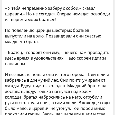
– Я тебя непременно заберу с собой,– сказал
царевич.– Но не сегодня. Сперва немедля освободи
из тюрьмы моих братьев!
По повелению царицы шестерых братьев
выпустили на волю. Позавидовали они счастью
младшего брата.
– Братец,– говорят они ему,– нечего нам проводить
здесь время в удовольствиях. Надо скорей идти за
павлином.
И все вместе пошли они из того города. Шли-шли и
забрались в дремучий лес. Они почти умирали от
жажды. Вдруг видят – колодец. Младший брат стал
доставать воду. Только нагнулся над краем
колодца, братья набросились на него, отрубили
руки и столкнули вниз, а сами ушли. В колодце воды
было мало, и царевич не утонул. Той порой мимо
проходили купцы. Заслышал царевич шаги и стал