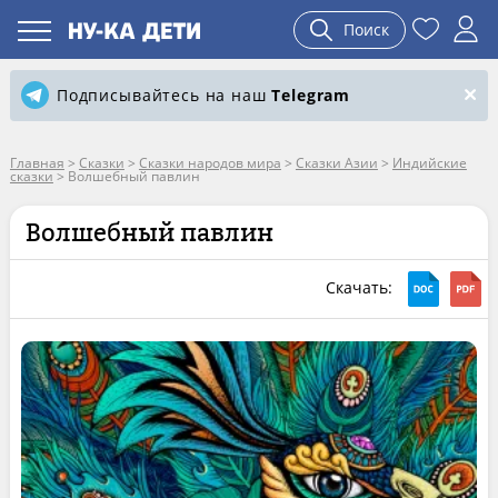
Поиск
Подписывайтесь на наш
Telegram
Главная
>
Сказки
>
Сказки народов мира
>
Сказки Азии
>
Индийские
сказки
>
Волшебный павлин
Волшебный павлин
Скачать: