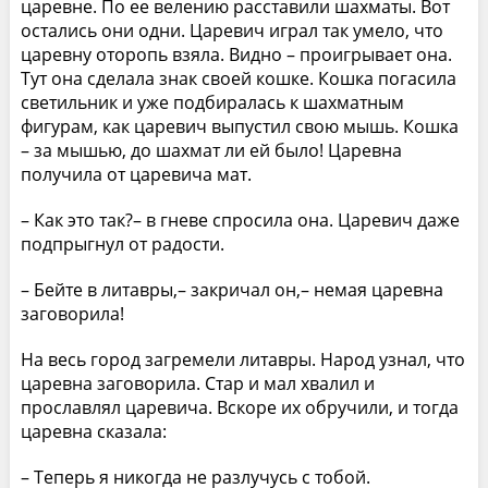
царевне. По ее велению расставили шахматы. Вот
остались они одни. Царевич играл так умело, что
царевну оторопь взяла. Видно – проигрывает она.
Тут она сделала знак своей кошке. Кошка погасила
светильник и уже подбиралась к шахматным
фигурам, как царевич выпустил свою мышь. Кошка
– за мышью, до шахмат ли ей было! Царевна
получила от царевича мат.
– Как это так?– в гневе спросила она. Царевич даже
подпрыгнул от радости.
– Бейте в литавры,– закричал он,– немая царевна
заговорила!
На весь город загремели литавры. Народ узнал, что
царевна заговорила. Стар и мал хвалил и
прославлял царевича. Вскоре их обручили, и тогда
царевна сказала:
– Теперь я никогда не разлучусь с тобой.