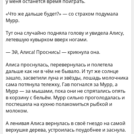
у меня останется время поиграть.
«Что же дальше будет?» — со страхом подумала
Мурр.
Тут она случайно подняла голову и увидела Алису,
летевшую кувырком вверх ногами.
— Эй, Алиса! Проснись! — крикнула она.
Алиса проснулась, перевернулась и полетела
дальше как ни в чём не бывало. И тут же солнце
зашло, засветили луна и звёзды, лошадь молочника
сама потянула тележку, Гав погнался за Мурр, а
Мурр — за мышами, пока они не спрятались опять
в корзину с бельём. Мурр сильно проголодалась и
поспешила на кухню полакомиться рыбкой и
молоком.
А ленивая Алиса вернулась в своё гнездо на самой
верхушке дерева, устроилась поудобнее и заснула.