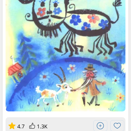
4.7
1.3K