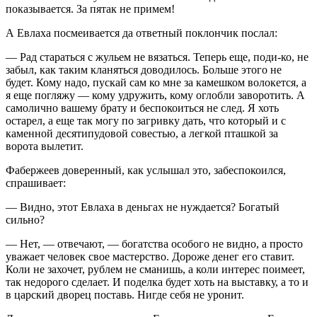
показывается. За пятак не примем!
А Евлаха посмеивается да ответный поклончик послал:
— Рад стараться с жульем не вязаться. Теперь еще, поди-ко, не
забыл, как таким кланяться доводилось. Больше этого не
будет. Кому надо, пускай сам ко мне за камешком волокется, а
я еще погляжу — кому удружить, кому оглобли заворотить. А
самолично вашему брату и беспокоиться не след. Я хоть
остарел, а еще так могу по загривку дать, что который и с
каменной десятипудовой совестью, а легкой пташкой за
ворота вылетит.
Фабержеев доверенный, как услышал это, забеспокоился,
спрашивает:
— Видно, этот Евлаха в деньгах не нуждается? Богатый
сильно?
— Нет, — отвечают, — богатства особого не видно, а просто
уважает человек свое мастерство. Дороже денег его ставит.
Коли не захочет, рублем не сманишь, а коли интерес поимеет,
так недорого сделает. И поделка будет хоть на выставку, а то и
в царский дворец поставь. Нигде себя не уронит.