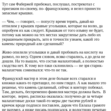
Тут сам Фабержей прибежал, послушал, пострекотал с
приезжим по-своему, по- французскому, и велел принести
запасные крышки.
— Чем, — говорит, — попусту время терять, давай-ко
отпилим у крышек правые уголышки, которые на волю, да
опробуем их как следует. Крышкам от того изъяну не будет,
потому как можно на тех местах закругленье дать либо их
украшеньем прикрыть, зато в точности узнаем, какой это
камень: природный али сделанный?
Живо опилили уголышки и давай пробовать на кислоту на
размол, по весу. Однем словом, всяко старались, а до дела не
дошли. На то вышло, что состав малахитовый, а полностью
сходства нет. К тому все-таки склонились — не зря старик-
малахитчик сомневался: что-то не так.
Французскй мастер в этом деле больше всех старался и
книжки каких-то притащил, по ним глядел. А как вышло это
решенье, что камень сделанный, сейчас в контору побежал.
Там, дескать, беспременно фамилия мастера должна быть. В
конторе, верно, расписка оказалась: получено-де за четыре
малахитовые доски такой-то меры две тысячи рублей и
крючок вроде подписи поставлен, даром что Евлаха грамоте
не разумел, а ниже писарь подписался, и волостною печатью