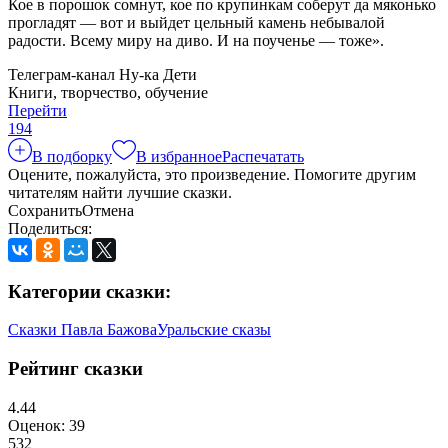
Кое в порошок сомнут, кое по крупинкам соберут да мяконько
прогладят — вот и выйдет цельный камень небывалой
радости. Всему миру на диво. И на поученье — тоже».
Телеграм-канал Ну-ка Дети
Книги, творчество, обучение
Перейти
19
4
В подборку
В избранное
Распечатать
Оцените, пожалуйста, это произведение. Помогите другим
читателям найти лучшие сказки.
Сохранить
Отмена
Поделиться:
Категории сказки:
Сказки Павла Бажова
Уральские сказы
Рейтинг сказки
4.44
Оценок: 39
5
32