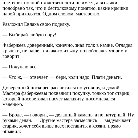
плетешок полной сходственности не имеет, а все-таки
подобрано так, что и бестолковому понятно, какие крышки
парой приходятся. Одном словом, мастерство.
Разложил Евлаха свою поделку.
— Выбирай любую пару!
Фабержеев доверенный, конечно, знал толк в камне. Оглядел
крышки, не нашел никакого изъяну, полюбовался узором и
говорит:
— Покупаю все.
— Что ж, — отвечает, — бери, коли надо. Плати деньги.
Доверенный поскорее рассчитался по уговору, и домой.
Мастера фабержеевы похвалили покупку, только тог старик,
который посоветовал насчет малахиту, посомневался
маленько.
— Вроде, — говорит, — деланный камень, а не натурный. Ну,
руками делан. Другие мастера засмеялись — выдумывает
старик, хочет себя выше всех поставить, а хозяин прямо
объявил: