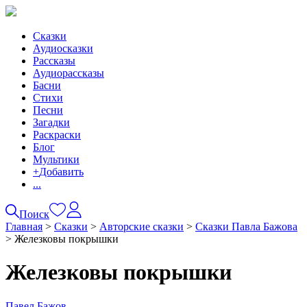
Сказки
Аудиосказки
Рассказы
Аудиорассказы
Басни
Стихи
Песни
Загадки
Раскраски
Блог
Мультики
+
Добавить
...
Поиск
Главная
>
Сказки
>
Авторские сказки
>
Сказки Павла Бажова
>
Железковы покрышки
Железковы покрышки
Павел Бажов