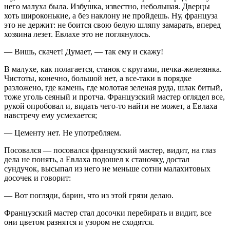
него малуха была. Избушка, известно, небольшая. Дверцы
хоть широконькие, а без наклону не пройдешь. Ну, француза
это не держит: не боится свою белую шляпу замарать, вперед
хозяина лезет. Евлахе это не поглянулось.
— Вишь, скачет! Думает, — так ему и скажу!
В малухе, как полагается, станок с кругами, печка-железянка.
Чистоты, конечно, большой нет, а все-таки в порядке
разложено, где камень, где молотая зеленая руда, шлак битый,
тоже уголь сеяный и протча. Французский мастер оглядел все,
рукой опробовал и, видать чего-то найти не может, а Евлаха
навстречу ему усмехается;
— Цементу нет. Не употребляем.
Посовался — посовался французский мастер, видит, на глаз
дела не понять, а Евлаха подошел к станочку, достал
сундучок, высыпал из него не меньше сотни малахитовых
досочек и говорит:
— Вот погляди, барин, что из этой грязи делаю.
Французский мастер стал досочки перебирать и видит, все
они цветом разнятся и узором не сходятся.