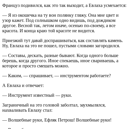
Француз подивился, как это так выходит, а Евлаха усмехается:
— Я из окошечка на ту вон полянку гляжу. Она мне цвет и
узор кажет. Под солнышком одно видишь, под дождиком
другое. Весной так, летом иначе, осенью по-своему, а все
красота. И конца краю той красоте не видится.
Приезжий тут давай доспрашиваться, как составлять камень.
Ну, Евлаха на это не пошел, пустыми словами загородился.
— Составы, дескать, разные бывают. Когда одного больше
берешь, когда другого. Иное спекаешь, иное свариваешь, а
которое и просто смешать можно.
— Каким, — спрашивает, — инструментом работаете?
А Евлаха и отвечает:
— Инструмент известный — руки.
Заграничный на это головой заболтал, заухмылялся,
нахваливать Евлаху стал:
— Волшебные руки, Ефляк Петрош! Волшебные руки!