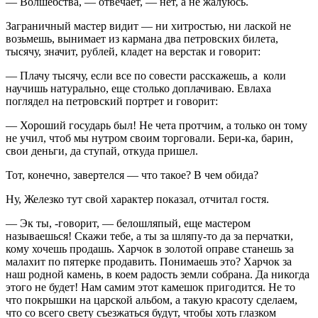
— Волшебства, — отвечает, — нет, а не жалуюсь.
Заграничный мастер видит — ни хитростью, ни лаской не
возьмешь, вынимает из кармана два петровских билета,
тысячу, значит, рублей, кладет на верстак и говорит:
— Плачу тысячу, если все по совести расскажешь, а коли
научишь натурально, еще столько доплачиваю. Евлаха
поглядел на петровский портрет и говорит:
— Хороший государь был! Не чета протчим, а только он тому
не учил, чтоб мы нутром своим торговали. Бери-ка, барин,
свои деньги, да ступай, откуда пришел.
Тот, конечно, завертелся — что такое? В чем обида?
Ну, Железко тут свой характер показал, отчитал гостя.
— Эк ты, -говорит, — белошляпый, еще мастером
называешься! Скажи тебе, а ты за шляпу-то да за перчатки,
кому хочешь продашь. Харчок в золотой оправе станешь за
малахит по пятерке продавить. Понимаешь это? Харчок за
наш родной камень, в коем радость земли собрана. Да никогда
этого не будет! Нам самим этот камешок пригодится. Не то
что покрышки на царской альбом, а такую красоту сделаем,
что со всего свету съезжаться будут, чтобы хоть глазком