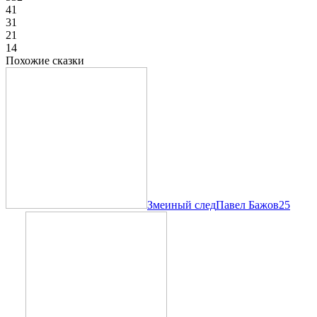
4
1
3
1
2
1
1
4
Похожие сказки
Змеиный след
Павел Бажов
25