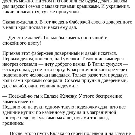
достать можно. На этом и сговорились: будем делать альбом
для царской семьи с малахитовыми крышками. И украшения,
какие полагаются, тут же придумали.
Сказано-сделано. В тот же день Фабержей своего доверенного
в наши края послал и наказ ему дал.
— Денег не жалей. Только бы камень настоящий и
спокойного цвету!
Приехал этот фабержеев доверенный и давай искаться.
Первым делом, конечно, на Гумешки. Тамошние камнерезы
наотрез отказали — нету доброго камня. В Тагил сунулся —
есть кусочки, да не того сорту. В заграничной конторе через
подставного человека наведался. Только разве там продадут,
коли сами крохами собирали. Совсем приуныл доверенный,
да, спасибо, один горщик надоумил:
— Поезжай-ко ты к Евлахе Железку. У этого беспременно
камень имеется.
Недавно он на руки одному такую поделочку сдал, што все
здешние купцы по каменному делу да и в заграничной
конторе неделю кулаками махали, ногами топали да
грозились:
— После этого пусть Евлаха со своей поделкой и на глаза не