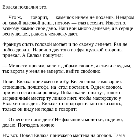
Евлаха похвалил это.
— Что ж, — говорит, — камешок ничем не похаешь. Недаром
он самой высокой цены, потому — глаз веселит. Известно,
всякому камню свое дано. Наш вон много дешевле, а в сердце
весну делает, радость человеку дает.
Француз опять головой мотает и по-своему лепечет: Рад-де
побеседовать. Нарочно для того из французской стороны
приехал. А Евлаха пошутил:
— Милости просим, коли с добрым словом, а ежели с худым,
так ворота у меня не заперты, выйти свободно.
Повел Евлаха приезжего в избу. Велел снохе самоварчик
сгоношить, полштофа на стол поставил. Однем словом,
принял гостя по-хорошему. Побалакали они тут, только
заграничный мастер ту линяю гнет, чтобы мастерскую у
Евлахи поглядеть. Евлахе это подозрительно показалось,
только он виду не подал и говорит;
— Отчего не поглядеть? Не фальшивы монетки, поди-ко,
делаю. Поглядеть можно.
Ну, вот. Повел Евлаха приезжего мастера на огород. Там у