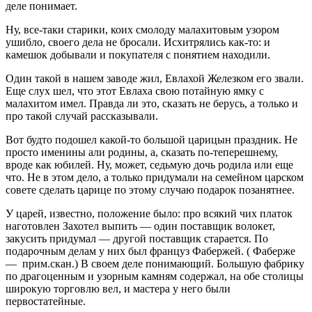
деле понимает.
Ну, все-таки старики, коих смолоду малахитовым узором
ушибло, своего дела не бросали. Исхитрялись как-то: и
камешок добывали и покупателя с понятием находили.
Один такой в нашем заводе жил, Евлахой Железком его звали.
Еще слух шел, что этот Евлаха свою потайную ямку с
малахитом имел. Правда ли это, сказать не берусь, а только и
про такой случай рассказывали.
Вот будто подошел какой-то большой царицын праздник. Не
просто именины али родины, а, сказать по-теперешнему,
вроде как юбилей. Ну, может, седьмую дочь родила или еще
что. Не в этом дело, а только придумали на семейном царском
совете сделать царице по этому случаю подарок позанятнее.
У царей, известно, положение было: про всякий чих платок
наготовлен Захотел выпить — один поставщик волокет,
закусить придумал — другой поставщик старается. По
подарочным делам у них был француз Фабержей. ( Фаберже
— прим.скан.) В своем деле понимающий. Большую фабрику
по драгоценным и узорным камням содержал, на обе столицы
широкую торговлю вел, и мастера у него были
первостатейные.