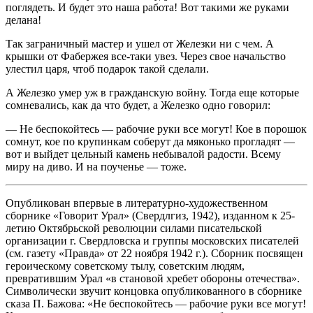
поглядеть. И будет это наша работа! Вот такими же руками
делана!
Так заграничный мастер и ушел от Железки ни с чем. А
крышки от Фабержея все-таки увез. Через свое начальство
улестил царя, чтоб подарок такой сделали.
А Железко умер уж в гражданскую войну. Тогда еще которые
сомневались, как да что будет, а Железко одно говорил:
— Не беспокойтесь — рабочие руки все могут! Кое в порошок
сомнут, кое по крупинкам соберут да мяконько прогладят —
вот и выйдет цельный камень небывалой радости. Всему
миру на диво. И на поученье — тоже.
Опубликован впервые в литературно-художественном
сборнике «Говорит Урал» (Свердлгиз, 1942), изданном к 25-
летию Октябрьской революции силами писательской
организации г. Свердловска и группы московских писателей
(см. газету «Правда» от 22 ноября 1942 г.). Сборник посвящен
героическому советскому тылу, советским людям,
превратившим Урал «в становой хребет обороны отечества».
Символически звучит концовка опубликованного в сборнике
сказа П. Бажова: «Не беспокойтесь — рабочие руки все могут!