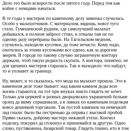
Дело это было вскорости после пятого году. Перед тем как
войне с немцами начаться.
В те годы у мастеров по каменному делу заминка случилась.
Особо у малахитчиков. С материалом, вядишь, вовсе туго
стало. Гумешевский рудник, где самолучший малахит
добывался, в полном забросе стоял, и отвалы там не по
одному разу перебраны были. На Тагильском медном,
случалось, находили кусочки, да тоже нечасто. Кому надо,
охотились за этими кусочками все едино, как за дорогим
зверем. В городе по такому случаю заграничную контору
держали, чтоб такую редкость скупать. А контора, понятно, не
для здешних мастеров старалась. Так и выходило: что найдут,
то и уплывет за границу.
Ну, может, и то сказалось, что мода на малахит прошла. Это в
каменном деле тоже бывает: над каким камнем деды всю
жизнь стараются, на тот при внуках никто глядеть не хочет.
Только для церквей и разных дворцовских украшений больше
орлец да яшму спрашивали, а в лавках по каменным поделкам
вовсе дешевкой торговали. Так пустой камешок на немецкий
лад гнали: было бы пестренько да оправа с высокой пробой.
Прямо сказать, доброму мастеру никакой утехи. Кончил
поделку, покурил да сплюнул и принимайся за другую. Одно
слово, пустяковина, базарский товар. Глядеть тошно, кто в том