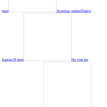
мин
Золотые дайки
Павел
Бажов
39 мин
На том же