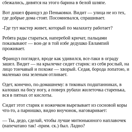
сбежались, дивятся на этого барина в белой шляпе.
Вот дошел француз до Пеньковки. Видит — улица не из тех,
где добрые дома стоят. Посомневался, спрашивает.
-Где тут мастер живет, который по малахиту работает?
Ребята рады стараться, наперебой кричат, пальцами
показывают — вон-де в той избе дедушко Евлампий
проживает.
Француз поглядел, вроде как удивился, все-таки в ограду
зашел. Видит — на крылечке сидит старик: из себя рослый, на
лицо тончавый и похоже — хворый. Седая, борода лопатою, и
маленько она зеленым отливает.
Одет, конечно, по-домашнему: в тиковых подштанниках, в
калошах на босу ногу, а поверх рубахи жилеточка старенька,
вся в пятнах от кислоты.
Сидит этот старик и ножичком вырезывает из сосновой коры
что-то, а парнишко, видно внучонок, наговаривает:
— Ты, дедо, сделай, чтобы лучше митюнькиного наплавочек
(напечатано так! -прим. ск.) был. Ладно?