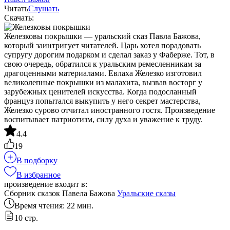
Читать
Слушать
Скачать:
Железковы покрышки — уральский сказ Павла Бажова,
который заинтригует читателей. Царь хотел порадовать
супругу дорогим подарком и сделал заказ у Фаберже. Тот, в
свою очередь, обратился к уральским ремесленникам за
драгоценными материалами. Евлаха Железко изготовил
великолепные покрышки из малахита, вызвав восторг у
зарубежных ценителей искусства. Когда подосланный
француз попытался выкупить у него секрет мастерства,
Железко сурово отчитал иностранного гостя. Произведение
воспитывает патриотизм, силу духа и уважение к труду.
4.4
19
В подборку
В избранное
произведение входит в:
Сборник сказок Павела Бажова
Уральские сказы
Время чтения: 22 мин.
10 стр.