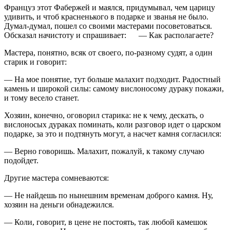
Француз этот Фабержей и маялся, придумывал, чем царицу
удивить, и чтоб красненького в подарке и званья не было.
Думал-думал, пошел со своими мастерами посоветоваться.
Обсказал начистоту и спрашивает: — Как располагаете?
Мастера, понятно, всяк от своего, по-разному судят, а один
старик и говорит:
— На мое понятие, тут больше малахит подходит. Радостный
камень и широкой силы: самому вислоносому дураку покажи,
и тому весело станет.
Хозяин, конечно, оговорил старика: не к чему, дескать, о
вислоносых дураках поминать, коли разговор идет о царском
подарке, за это и подтянуть могут, а насчет камня согласился:
— Верно говоришь. Малахит, пожалуй, к такому случаю
подойдет.
Другие мастера сомневаются:
— Не найдешь по нынешним временам доброго камня. Ну,
хозяин на деньги обнадежился.
— Коли, говорит, в цене не постоять, так любой камешок