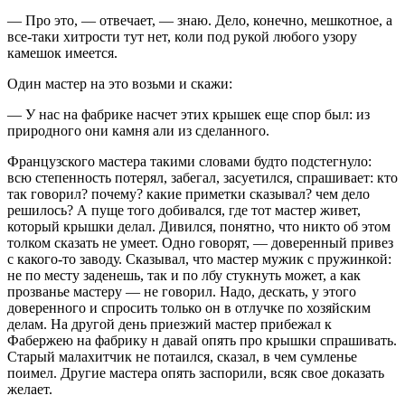
— Про это, — отвечает, — знаю. Дело, конечно, мешкотное, а
все-таки хитрости тут нет, коли под рукой любого узору
камешок имеется.
Один мастер на это возьми и скажи:
— У нас на фабрике насчет этих крышек еще спор был: из
природного они камня али из сделанного.
Французского мастера такими словами будто подстегнуло:
всю степенность потерял, забегал, засуетился, спрашивает: кто
так говорил? почему? какие приметки сказывал? чем дело
решилось? А пуще того добивался, где тот мастер живет,
который крышки делал. Дивился, понятно, что никто об этом
толком сказать не умеет. Одно говорят, — доверенный привез
с какого-то заводу. Сказывал, что мастер мужик с пружинкой:
не по месту заденешь, так и по лбу стукнуть может, а как
прозванье мастеру — не говорил. Надо, дескать, у этого
доверенного и спросить только он в отлучке по хозяйским
делам. На другой день приезжий мастер прибежал к
Фабержею на фабрику н давай опять про крышки спрашивать.
Старый малахитчик не потаился, сказал, в чем сумленье
поимел. Другие мастера опять заспорили, всяк свое доказать
желает.