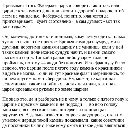
Призывает этого Фабержея царь и говорит: так и так, надо
царице к такому-то дню приготовить дорогой подарок, чтоб
всем на удивленье. Фабержей, понятно, кланяется да
приговаривает: «будет сготовлено», а сам думает: «вот так
загвоздка!».
Он, конечно, до тонкости понимал, кому чем угодить, только
тут дело вышло не простое. Брильянтами да изумрудами и
другими дорогими камнями царицу не удивишь, коли у ней
таких камней полнехонек сундук набит, и камни самого
высокого сорту. Тонкой гранью либо узором тоже не
проймешь, потому — люди без понятия. И то французу было
ведомо, что царица после пятого году камень с краснинкой
видеть не могла. То ли ей тут красные флаги мерещились, то
ли чем другим память бередило. Ну, может, те картинки
вспоминала, какие на тайных листах печатали, как она с
царем кровавыми руками по земле шарила.
Не знаю это, да и разбирать не к чему, а только с пятого году к
царице с красным камнем и не подходи — во всю голову
завизжит, все русские слова потеряет и по-немецки
заругается. А дальше известно, опросы да допросы, с каким
умыслом царице такой камень показывали, какие советчики
да пособники были? Тоже кому охота в такое дело вляпаться!