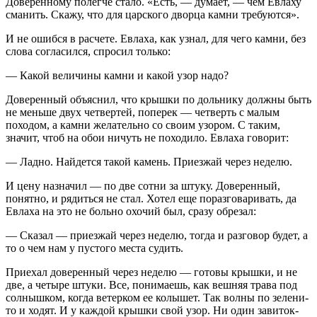
Доверенному полегче стало. «Есть, — думает, — чем Евлаху
сманить. Скажу, что для царского дворца камни требуются».
И не ошибся в расчете. Евлаха, как узнал, для чего камни, без
слова согласился, спросил только:
— Какой величины камни и какой узор надо?
Доверенный объяснил, что крышки по дольнику должны быть
не меньше двух четвертей, поперек — четверть с малым
походом, а камни желательно со своим узором. С таким,
значит, чтоб на обои ничуть не походило. Евлаха говорит:
— Ладно. Найдется такой камень. Приезжай через неделю.
И цену назначил — по две сотни за штуку. Доверенный,
понятно, и рядиться не стал. Хотел еще поразговаривать, да
Евлаха на это не больно охочий был, сразу обрезал:
— Сказал — приезжай через неделю, тогда и разговор будет, а
то о чем нам у пустого места судить.
Приехал доверенный через неделю — готовы крышки, и не
две, а четыре штуки. Все, понимаешь, как вешняя трава под
солнышком, когда ветерком ее колышет. Так волны по зелени-
то и ходят. И у каждой крышки свой узор. Ни один завиток-