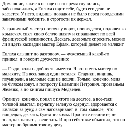
Домашние, какие в ограде на то время случились,
забеспокоились, а Евлаха сидит себе, будто его дело не
касается. У него, видишь, повадки не было перед городскими
заказчиками лебезить, в строгости их держал.
Заграничный мастер постоял у ворот, поогляделся, подошел ко
крылечку, снял свою белую шляпу и спрашивает по всей
французской вежливости. Дескать, дозвольте спросить, можно
ли видеть каспадин мастер Ефляк, который делает из малякит.
Евлаха слышит по разговору, — чужеземный какой-то
пришел, и говорит дружественно:
— Гляди, коли надобность имеется. Я вот и есть мастер по
малахиту. На весь завод один остался. Старики, видишь,
поумирали, а молодые еще не дошли. Только, конечно, меня
не Фляком зовут, а попросту Евлампий Петрович, прозваньем
Железко, а по книгам пишусь Медведев.
Француз, конечно, понял с пятого на десятое, а все-таки
толовой замотал, перчатку зеленую сдернул, здоровается с
Евлахой за руку, а сам наговаривает в том смысле, что
напредки, дескать, будем знакомы. Простите-извините, не
знал, как назвать, звеличать. И про себя тоже объяснил, что он
мастер по брильянтовому делу.