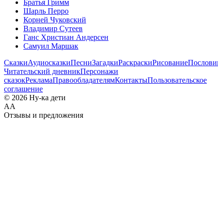
Братья Гримм
Шарль Перро
Корней Чуковский
Владимир Сутеев
Ганс Христиан Андерсен
Самуил Маршак
Сказки
Аудиосказки
Песни
Загадки
Раскраски
Рисование
Послов
Читательский дневник
Персонажи
сказок
Реклама
Правообладателям
Контакты
Пользовательское
соглашение
© 2026 Ну-ка дети
А
А
Отзывы и предложения