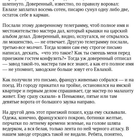
шлепнуто. Доверенный, известно, по правилу воровал:
Евлахе заплатил восемь сотен, писарю сунул одну либо две,
остаток себе в карман.
Послали этому доверенному телеграмму, чтоб полное имя и
местожительство мастера дал, который крышки на царский
альбом делал. Доверенный, видно, испугался, не открылось
ли мошенство, — не отвечает. Другую телеграмму послали,
третью-все молчит. Тогда хозяин сам ему строгое письмо
написал, дескать, «что это такое? Как ты смеешь меня перед
приезжим гостем конфузить?» Тогда уж доверенный отписал
— завод такой-то, мастера там все знают, а как его полное имя
— не упомнит, заводские больше зовут его Евлахой.
Как получили это письмо, француз живенько собрался — и на
поезд. Из городу прикатил на тройке, остановился на ямской
квартире и первым делом спрашивает, где мастер по малахиту
живет. Ему сразу сказали- в Пеньковке, пятые или там
девятые ворота от большого заулка направо.
На другой день этот приезжий пошел, куда ему сказывали.
Одежа, конечно, французского покрою, ботинки желтые,
перчатки по летнему времени зеленые, на голове шляпа
ведерком, а вся белая, только лента по ней черного атласу. В
нашем заводе отродясь такой не видали. Ребята, понятно,