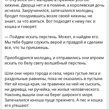
хижине. Дворца нет и в помине, а королевская дочь
исчезла. Закручинился, запечалился молодец,
бродит понурившись возле своей хижины, не
знает, за что взяться. Вот подходят к нему пес и
кошка и говорят:
— Пойдем искать перстень. Может, и найдем его.
Мы тебе будем служить верой и правдой и сделаем
все, что ты прикажешь.
Приободрился молодец, и отправились они втроем
искать по белу свету волшебный перстень.
Шли они через города и села, через густые леса и
раздольные равнины, пока не оказались в пустыне.
Нет ей конца-края, ни травинки на ней не сыскать,
ни деревца, ни ручейка, ни жилья человеческого.
Наконец вышли они на берег широкого моря.
Запечалился юноша пуще прежнего. А пес и кошка
его утешают: