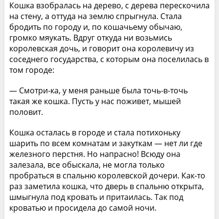
Кошка взобралась на дерево, с дерева перескочила
на стену, а оттуда на землю спрыгнула. Стала
бродить по городу и, по кошачьему обычаю,
громко мяукать. Вдруг откуда ни возьмись
королевская дочь, и говорит она королевичу из
соседнего государства, с которым она поселилась в
том городе:
— Смотри-ка, у меня раньше была точь-в-точь
такая же кошка. Пусть у нас поживет, мышей
половит.
Кошка осталась в городе и стала потихоньку
шарить по всем комнатам и закуткам — нет ли где
железного перстня. Но напрасно! Всюду она
залезала, все обыскала, не могла только
пробраться в спальню королевской дочери. Как-то
раз заметила кошка, что дверь в спальню открыта,
шмыгнула под кровать и притаилась. Так под
кроватью и просидела до самой ночи.