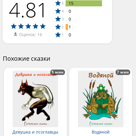
4.81
15
5
0
4
0
3
1
2
Оценок: 16
0
1
Похожие сказки
5 мин
7 мин
Девушка и псоглавцы
Водяной