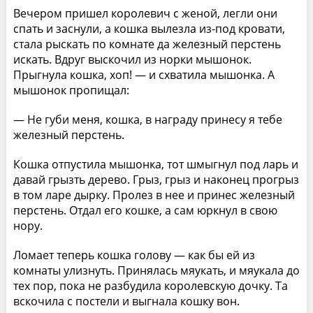
Вечером пришел королевич с женой, легли они
спать и заснули, а кошка вылезла из-под кровати,
стала рыскать по комнате да железный перстень
искать. Вдруг выскочил из норки мышонок.
Прыгнула кошка, хоп! — и схватила мышонка. А
мышонок пропищал:
— Не губи меня, кошка, в награду принесу я тебе
железный перстень.
Кошка отпустила мышонка, тот шмыгнул под ларь и
давай грызть дерево. Грыз, грыз и наконец прогрыз
в том ларе дырку. Пролез в нее и принес железный
перстень. Отдал его кошке, а сам юркнул в свою
нору.
Ломает теперь кошка голову — как бы ей из
комнаты улизнуть. Принялась мяукать, и мяукала до
тех пор, пока не разбудила королевскую дочку. Та
вскочила с постели и выгнала кошку вон.