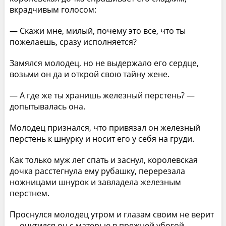
вкрадчивым голосом:
— Скажи мне, милый, почему это все, что ты
пожелаешь, сразу исполняется?
Замялся молодец, но не выдержало его сердце,
возьми он да и открой свою тайну жене.
— А где же ты хранишь железный перстень? —
допытывалась она.
Молодец признался, что привязал он железный
перстень к шнурку и носит его у себя на груди.
Как только муж лег спать и заснул, королевская
дочка расстегнула ему рубашку, перерезала
ножницами шнурок и завладела железным
перстнем.
Проснулся молодец утром и глазам своим не верит
— очутился он с матерью в прежней убогой