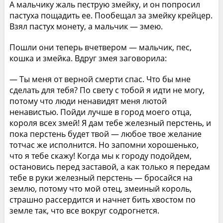
А мальчику жаль пеструю змейку, и он попросил
пастуха пощадить ее. Пообещал за змейку крейцер.
Взял пастух монету, а мальчик — змею.
Пошли они теперь вчетвером — мальчик, пес,
кошка и змейка. Вдруг змея заговорила:
— Ты меня от верной смерти спас. Что бы мне
сделать для тебя? По свету с тобой я идти не могу,
потому что люди ненавидят меня лютой
ненавистью. Пойди лучше в город моего отца,
короля всех змей! Я дам тебе железный перстень, и
пока перстень будет твой — любое твое желание
тотчас же исполнится. Но запомни хорошенько,
что я тебе скажу! Когда мы к городу подойдем,
остановись перед заставой, а как только я передам
тебе в руки железный перстень — бросайся на
землю, потому что мой отец, змеиный король,
страшно рассердится и начнет бить хвостом по
земле так, что все вокруг содрогнется.