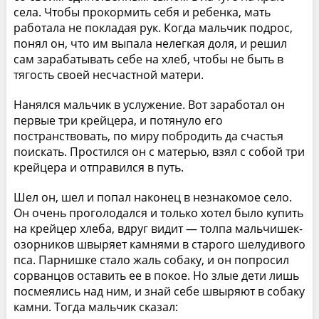
села. Чтобы прокормить себя и ребенка, мать
работала не покладая рук. Когда мальчик подрос,
понял он, что им выпала нелегкая доля, и решил
сам зарабатывать себе на хлеб, чтобы не быть в
тягость своей несчастной матери.
Нанялся мальчик в услужение. Вот заработал он
первые три крейцера, и потянуло его
постранствовать, по миру побродить да счастья
поискать. Простился он с матерью, взял с собой три
крейцера и отправился в путь.
Шел он, шел и попал наконец в незнакомое село.
Он очень проголодался и только хотел было купить
на крейцер хлеба, вдруг видит — толпа мальчишек-
озорников швыряет камнями в старого шелудивого
пса. Парнишке стало жаль собаку, и он попросил
сорванцов оставить ее в покое. Но злые дети лишь
посмеялись над ним, и знай себе швыряют в собаку
камни. Тогда мальчик сказал: