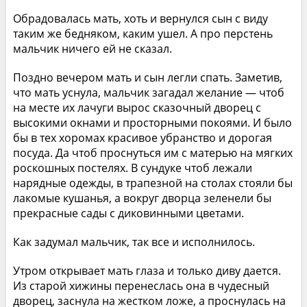
Обрадовалась мать, хоть и вернулся сын с виду
таким же бедняком, каким ушел. А про перстень
мальчик ничего ей не сказал.
Поздно вечером мать и сын легли спать. Заметив,
что мать уснула, мальчик загадал желание — чтоб
на месте их лачуги вырос сказочный дворец с
высокими окнами и просторными покоями. И было
бы в тех хоромах красивое убранство и дорогая
посуда. Да чтоб проснуться им с матерью на мягких
роскошных постелях. В сундуке чтоб лежали
нарядные одежды, в трапезной на столах стояли бы
лакомые кушанья, а вокруг дворца зеленели бы
прекрасные сады с диковинными цветами.
Как задумал мальчик, так все и исполнилось.
Утром открывает мать глаза и только диву дается.
Из старой хижины перенеслась она в чудесный
дворец, заснула на жестком ложе, а проснулась на