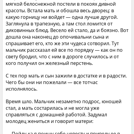
мягкой белоснежной постели в покоях дивной
красоты. Встала мать и обошла весь дворец: в
какую горницу ни войдет — одна лучше другой.
Заглянула в трапезную, а там стол ломится от
диковинных блюд. Весело ей стало, да и боязно. Вот
дошла она наконец до опочивальни сына и
спрашивает его, кто же эти чудеса сотворил. Тут
мальчик рассказал ей все по порядку — как он по
свету бродил, что с ним в дороге случилось и от
кого получил он железный перстень.
С тех пор мать и сын зажили в достатке и в радости.
Чего бы они ни пожелали — все тотчас
исполнялось.
Время шло. Мальчик незаметно подрос, юношей
стал, а мать состарилась и не могла уже
справляться с домашней работой. Задумал
молодец жениться и говорит матери:
— Пойду-ка я поищу себе невесту и приведу ее в