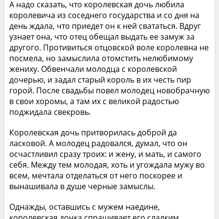
А надо сказать, что королевская дочь любила
королевича из соседнего государства и со дня на
день ждала, что приедет он к ней свататься. Вдруг
узнает она, что отец обещал выдать ее замуж за
другого. Противиться отцовской воле королевна не
посмела, но замыслила отомстить нелюбимому
жениху. Обвенчали молодца с королевской
дочерью, и задал старый король в их честь пир
горой. После свадьбы повел молодец новобрачную
в свои хоромы, а там их с великой радостью
поджидала свекровь.
Королевская дочь притворилась доброй да
ласковой. А молодец радовался, думал, что он
осчастливил сразу троих: и жену, и мать, и самого
себя. Между тем молодая, хоть и угождала мужу во
всем, мечтала отделаться от него поскорее и
вынашивала в душе черные замыслы.
Однажды, оставшись с мужем наедине,
королевская дочка спрашивает его сладким,