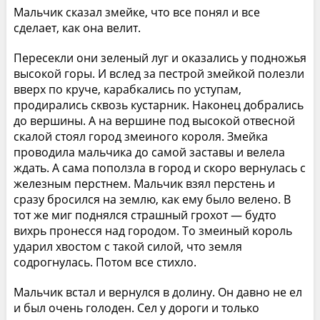
Мальчик сказал змейке, что все понял и все
сделает, как она велит.
Пересекли они зеленый луг и оказались у подножья
высокой горы. И вслед за пестрой змейкой полезли
вверх по круче, карабкались по уступам,
продирались сквозь кустарник. Наконец добрались
до вершины. А на вершине под высокой отвесной
скалой стоял город змеиного короля. Змейка
проводила мальчика до самой заставы и велела
ждать. А сама поползла в город и скоро вернулась с
железным перстнем. Мальчик взял перстень и
сразу бросился на землю, как ему было велено. В
тот же миг поднялся страшный грохот — будто
вихрь пронесся над городом. То змеиный король
ударил хвостом с такой силой, что земля
содрогнулась. Потом все стихло.
Мальчик встал и вернулся в долину. Он давно не ел
и был очень голоден. Сел у дороги и только