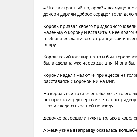
– Что за странный подарок? – возмущенно с
дочери дарили доброе сердце? То ли дело 
Король призвал своего придворного ювелир
маленькую корону и вставить в нее драгоц
чтоб она росла вместе с принцессой и всег
впору.
Королевский ювелир на то и был королевс
была сделана уже через два дня. И она была
Корону надели малютке-принцессе на голову
расставаясь с короной ни на миг.
Но король все-таки очень боялся, что его
четырех камердинеров и четырех придвор
глаз и следовать за ней повсюду.
Девочке разрешили гулять только в королев
А жемчужина взаправду оказалась волшебно