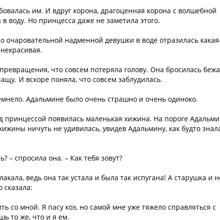
овалась им. И вдруг корона, драгоценная корона с волшебной
 в воду. Но принцесса даже не заметила этого.
сто очаровательной надменной девушки в воде отразилась какая
 некрасивая.
 превращения, что совсем потеряла голову. Она бросилась бежа
ащу. И вскоре поняла, что совсем заблудилась.
темнело. Адальмине было очень страшно и очень одиноко.
ред принцессой появилась маленькая хижина. На пороге Адальми
хижины ничуть не удивилась, увидев Адальмину, как будто знал
? – спросила она. – Как тебя зовут?
акала, ведь она так устала и была так испугана! А старушка и н
 сказала:
ть со мной. Я пасу коз, но самой мне уже тяжело справляться с
ь то же, что и я ем.