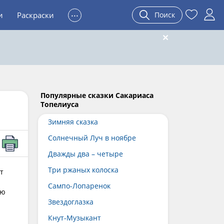
...
и
Раскраски
Поиск
Популярные сказки Сакариаса
Топелиуса
Зимняя сказка
Солнечный Луч в ноябре
Дважды два – четыре
Три ржаных колоска
т
Сампо-Лопаренок
ую
Звездоглазка
Кнут-Музыкант