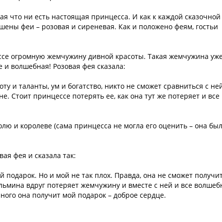
ая что ни есть настоящая принцесса. И как к каждой сказочной
шены феи – розовая и сиреневая. Как и положено феям, гостьи
ссе огромную жемчужину дивной красоты. Такая жемчужина уж
е и волшебная! Розовая фея сказала:
у и таланты, ум и богатство, никто не сможет сравниться с ней
. Стоит принцессе потерять ее, как она тут же потеряет и все
олю и королеве (сама принцесса не могла его оценить – она бы
ая фея и сказала так:
 подарок. Но и мой не так плох. Правда, она не сможет получи
дальмина вдруг потеряет жемчужину и вместе с ней и все волше
ного она получит мой подарок – доброе сердце.