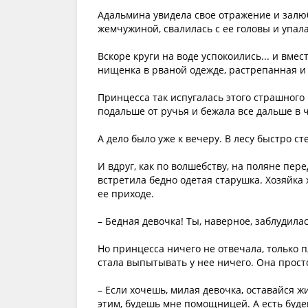
Адальмина увидела свое отражение и залюб
жемчужиной, свалилась с ее головы и упала
Вскоре круги на воде успокоились... и вме
нищенка в рваной одежде, растрепанная и
Принцесса так испугалась этого страшного
подальше от ручья и бежала все дальше в ч
А дело было уже к вечеру. В лесу быстро с
И вдруг, как по волшебству, на поляне пе
встретила бедно одетая старушка. Хозяйка 
ее приходе.
– Бедная девочка! Ты, наверное, заблудилась
Но принцесса ничего не отвечала, только пл
стала выпытывать у нее ничего. Она просто
– Если хочешь, милая девочка, оставайся жи
этим, будешь мне помощницей. А есть будеш