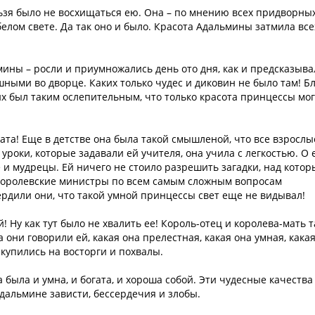
ьзя было не восхищаться ею. Она – по мнению всех придворных
елом свете. Да так оно и было. Красота Адальмины затмила все
мины – росли и приумножались день ото дня, как и предсказыва
ыми во дворце. Каких только чудес и диковин не было там! Б
их был таким ослепительным, что только красота принцессы мо
ата! Еще в детстве она была такой смышленой, что все взрослы
уроки, которые задавали ей учителя, она учила с легкостью. О 
 и мудрецы. Ей ничего не стоило разрешить загадки, над кото
 Королевские министры по всем самым сложным вопросам
вердили они, что такой умной принцессы свет еще не видывал!
! Ну как тут было не хвалить ее! Король-отец и королева-мать т
 они говорили ей, какая она прелестная, какая она умная, кака
скупились на восторги и похвалы.
 была и умна, и богата, и хороша собой. Эти чудесные качества
Адальмине зависти, бессердечия и злобы.