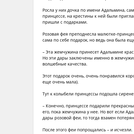
Росла у них дочка по имени Адальмина, сам
принцессе, на крестины к ней были пригла
пришли с подарками.
Розовая фея преподнесла малютке-принце
сама по себе подарок, но ведь она была ещ
– Эта жемчужина принесет Адальмине красот
Но эти дары заключены именно в жемчужине
волшебные качества.
Этот подарок очень, очень понравился кор
еще очень мала).
Тут к колыбели принцессы подошла сиренев
– Конечно, принцессе подарили прекрасный
его, пока жемчужина у нее. Но вот если А
дары розовой феи, то тогда взамен потерян
После этого феи попрощались – и исчезли.