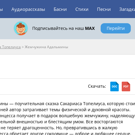
зы
Аудиорассказы
Басни
Стихи
Песни
Загадк
Подписывайтесь на наш
MAX
Перейти
а Топелиуса
>
Жемчужина Адальмины
Скачать:
ны — поучительная сказка Сакариаса Топелиуса, которую стои
 ней автор затрагивает темы физической и духовной красоты.
нцесса получает в подарок волшебную жемчужину, наделяющ
ельной внешностью и блестящим умом. Все восторгаются
 не теряет драгоценность. Но, превратившись в жалкую
есса обретает другое сокровище — доброе и любящее сердце.