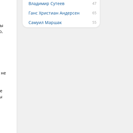
Владимир Сутеев
Ганс Христиан Андерсен
Самуил Маршак
ны
ю,
 не
ке
ны