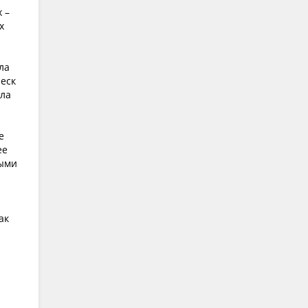
 –
х
ла
леск
гла
е
ее
рыми
ак
я