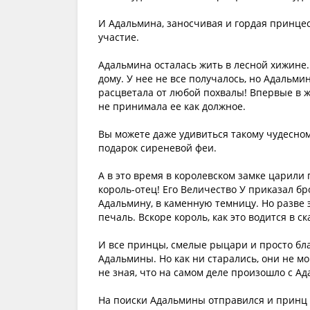
И Адальмина, заносчивая и гордая принцесс
участие.
Адальмина осталась жить в лесной хижине.
дому. У нее не все получалось, но Адальми
расцветала от любой похвалы! Впервые в ж
не принимала ее как должное.
Вы можете даже удивиться такому чудесно
подарок сиреневой феи.
А в это время в королевском замке царили 
король-отец! Его Величество У приказал 
Адальмину, в каменную темницу. Но разве 
печаль. Вскоре король, как это водится в с
И все принцы, смелые рыцари и просто бл
Адальмины. Но как ни старались, они не мо
не зная, что на самом деле произошло с А
На поиски Адальмины отправился и принц 