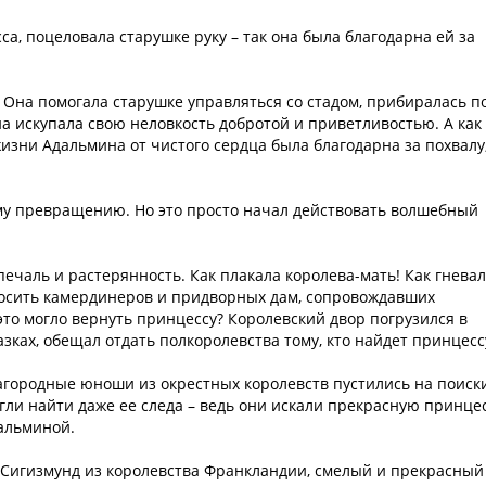
а, поцеловала старушке руку – так она была благодарна ей за
 Она помогала старушке управляться со стадом, прибиралась п
на искупала свою неловкость добротой и приветливостью. А как
изни Адальмина от чистого сердца была благодарна за похвалу,
му превращению. Но это просто начал действовать волшебный
печаль и растерянность. Как плакала королева-мать! Как гнева
бросить камердинеров и придворных дам, сопровождавших
это могло вернуть принцессу? Королевский двор погрузился в
казках, обещал отдать полкоролевства тому, кто найдет принцесс
агородные юноши из окрестных королевств пустились на поиск
гли найти даже ее следа – ведь они искали прекрасную принцес
дальминой.
Сигизмунд из королевства Франкландии, смелый и прекрасный