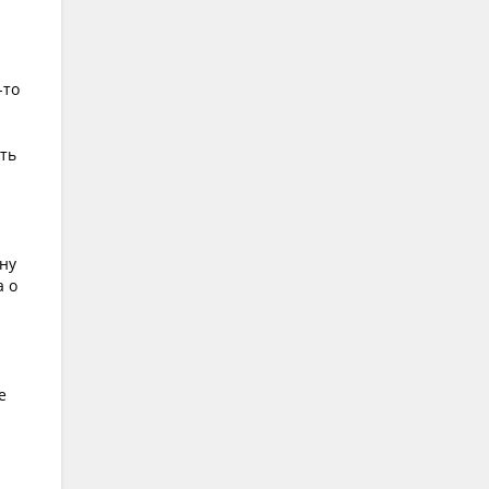
-то
ть
ну
а о
е