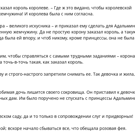
казал король королеве. – Где ж это видано, чтобы королевской
жемчужина! И королева была с ним согласна.
а – великого искусника – и приказал ему сделать для Адальми
енную жемчужину. Да не простую корону заказал король, а таку
да была ей впору, и чтоб никому, кроме принцессы, она не была
ким, чтобы справляться с самыми трудными заданиями – корона
 точь-в-точь такая, как заказал король.
 и строго-настрого запретили снимать ее. Так девочка и жила,
 любимая дочь лишится своего сокровища. Он приставил к девоч
ных дам. Им было поручено не спускать с принцессы Адальми
ском саду, да и то только в сопровождении слуг и придворных!
й; вскоре начало сбываться все, что обещала розовая фея.