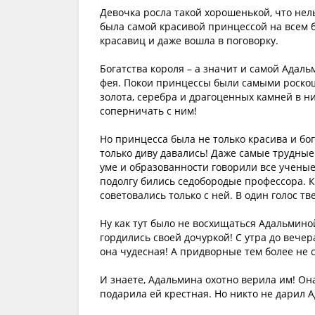
Девочка росла такой хорошенькой, что нел
была самой красивой принцессой на всем б
красавиц и даже вошла в поговорку.
Богатства короля – а значит и самой Адаль
фея. Покои принцессы были самыми роскошн
золота, серебра и драгоценных камней в н
соперничать с ним!
Но принцесса была не только красива и бог
только диву давались! Даже самые трудные 
уме и образованности говорили все ученые
подолгу бились седобородые профессора.
советовались только с ней. В один голос т
Ну как тут было не восхищаться Адальминой
гордились своей дочуркой! С утра до вечера
она чудесная! А придворные тем более не 
И знаете, Адальмина охотно верила им! Она
подарила ей крестная. Но никто не дарил 