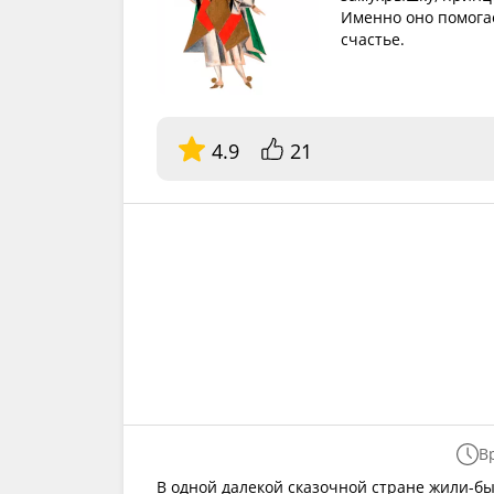
Именно оно помогае
счастье.
4.9
21
В
В одной далекой сказочной стране жили-бы