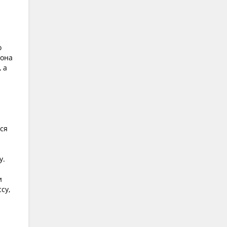
о
 она
 а
лся
у.
и
су,