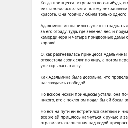
Когда принцесса встречала кого-нибудь, кт
ее становилось злым и потому некрасивым
красоте. Она горячо любила только одного ч
Адальмине исполнилось уже шестнадцать лет
за его ограду, туда, где зеленел лес, и под
камердинера и четыре придворные дамы ос
короля!
О, как разгневалась принцесса Адальмина!
отхлестала своих слуг по лицу, а потом пе
уже скрылась в лесу.
Как Адальмина была довольна, что провела 
наслаждаясь свободой.
Но вскоре ножки принцессы устали, она по
никого, кто с поклоном подал бы ей бокал во
Но вот на пути ей встретился светлый и чи
все же ей пришлось нагнуться к ручью и за
отразилась склоненная над водой прекрасн