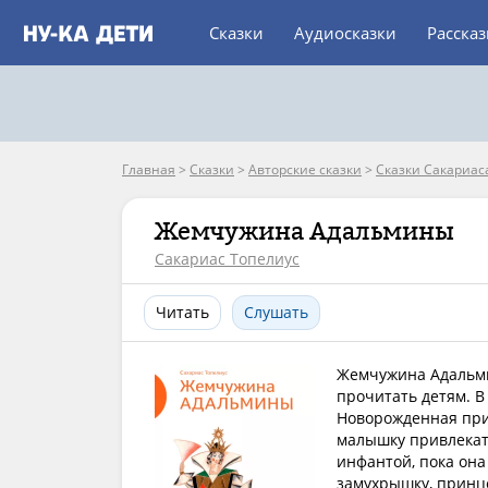
Сказки
Аудиосказки
Расска
Главная
>
Сказки
>
Авторские сказки
>
Сказки Сакариас
Жемчужина Адальмины
Сакариас Топелиус
Читать
Слушать
Жемчужина Адальми
прочитать детям. В
Новорожденная при
малышку привлекат
инфантой, пока она
замухрышку, принц