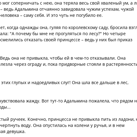
о мог соперничать с нею, она теряла весь свой хваленый ум, а 
 – ведь Адальмина отчаянно завидовала чужим успехам, чужой
еловека – саму себя. И это чуть не погубило ее.
, когда однажды она, гуляя по королевскому саду, бросила взг
умала: "А почему бы мне не прогуляться по лесу?" Но четыре
мелились отказать своей принцессе – ведь у них был приказ
 Ведь она не привыкла, чтобы ей в чем-то отказывали. Она
релезла через ограду и, пока придворные стояли в растерянности
этих глупых и надоедливых слуг! Она шла все дальше в лес,
чувствовала жажду. Вот тут-то Адальмина пожалела, что рядом 
ды...
стый ручеек. Конечно, принцесса не привыкла пить из ладони, 
черпнуть воду. Она опустилась на колени у ручья, и в нем
ая девушка.