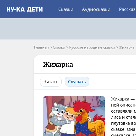
Сказки
Аудиосказки
Расска
Главная
>
Сказки
>
Русские народные сказки
>
Жихарка
Жихарка
Читать
Слушать
Жихарка — 
ней описан
оставляли м
лиса и стал
плутовке в
сказке. Он
смекалке и