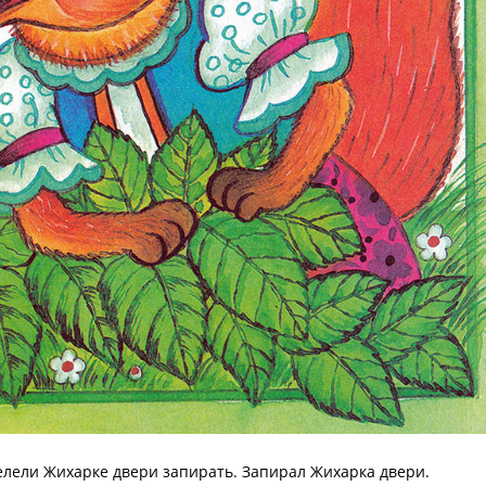
а велели Жихарке двери запирать. Запирал Жихарка двери.