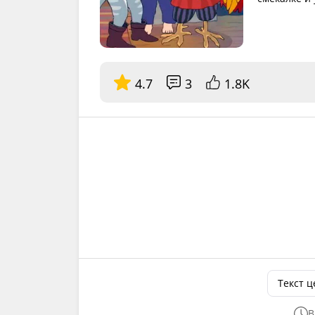
4.7
3
1.8K
Текст 
В