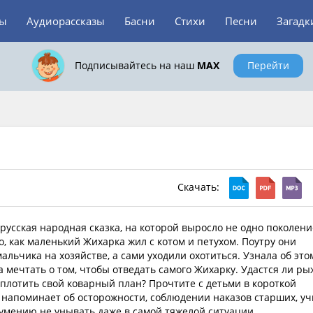
зы
Аудиорассказы
Басни
Стихи
Песни
Загадк
Подписывайтесь на наш
MAX
Перейти
Скачать:
русская народная сказка, на которой выросло не одно поколени
о, как маленький Жихарка жил с котом и петухом. Поутру они
альчика на хозяйстве, а сами уходили охотиться. Узнала об это
а мечтать о том, чтобы отведать самого Жихарку. Удастся ли р
оплотить свой коварный план? Прочтите с детьми в короткой
а напоминает об осторожности, соблюдении наказов старших, уч
 умению не унывать даже в самой тяжелой ситуации.