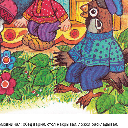
домовничал: обед варил, стол накрывал, ложки раскладывал.