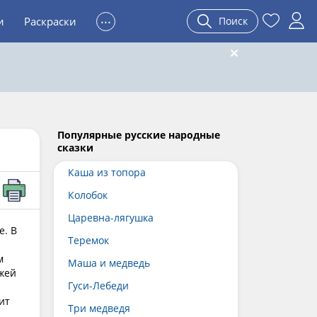
...
и
Раскраски
Поиск
Популярные русские народные
сказки
Каша из топора
Колобок
Царевна-лягушка
е. В
Теремок
м
Маша и медведь
ыжей
Гуси-Лебеди
ит
Три медведя