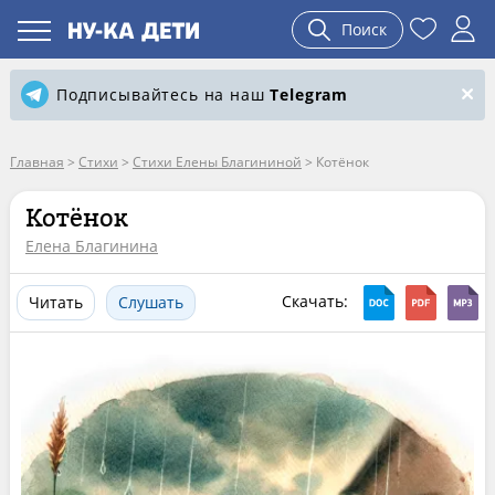
Поиск
Подписывайтесь на наш
Telegram
Главная
>
Стихи
>
Стихи Елены Благининой
>
Котёнок
Котёнок
Елена Благинина
Скачать:
Читать
Слушать