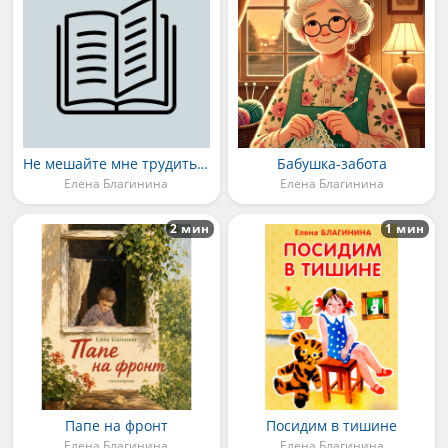
Не мешайте мне трудиться
Бабушка-забота
Елена Благинина
Елена Благинина
2 мин
1 мин
Папе на фронт
Посидим в тишине
Елена Благинина
Елена Благинина