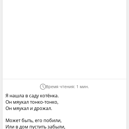
Время чтения: 1 мин.
Я нашла в садy котёнка.
Он мяyкал тонко-тонко,
Он мяyкал и дpожал.
Может быть, его побили,
Или в дом пyстить забыли,