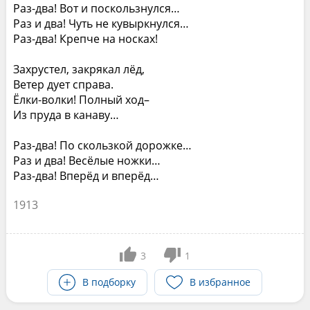
Раз-два! Вот и поскользнулся…
Раз и два! Чуть не кувыркнулся…
Раз-два! Крепче на носках!
Захрустел, закрякал лёд,
Ветер дует справа.
Ёлки-волки! Полный ход–
Из пруда в канаву…
Раз-два! По скользкой дорожке…
Раз и два! Весёлые ножки…
Раз-два! Вперёд и вперёд…
1913
3
1
В подборку
В избранное