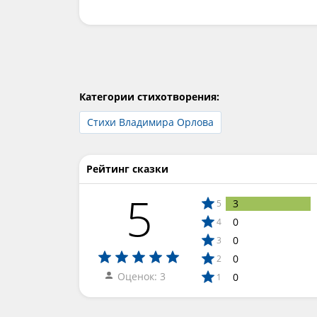
Категории стихотворения:
Стихи Владимира Орлова
Рейтинг сказки
5
3
5
0
4
0
3
0
2
Оценок: 3
0
1