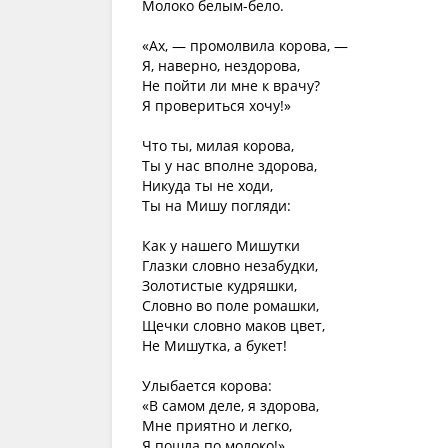
Молоко белым-бело.
«Ах, — промолвила корова, —
Я, наверно, нездорова,
Не пойти ли мне к врачу?
Я провериться хочу!»
Что ты, милая корова,
Ты у нас вполне здорова,
Никуда ты не ходи,
Ты на Мишу погляди:
Как у нашего Мишутки
Глазки словно незабудки,
Золотистые кудряшки,
Словно во поле ромашки,
Щечки словно маков цвет,
Не Мишутка, а букет!
Улыбается корова:
«В самом деле, я здорова,
Мне приятно и легко,
Я пошла по молоко!»