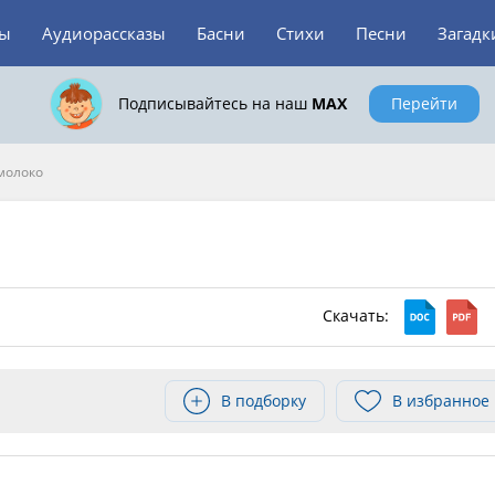
зы
Аудиорассказы
Басни
Стихи
Песни
Загадк
Подписывайтесь на наш
MAX
Перейти
молоко
Скачать:
В подборку
В избранное