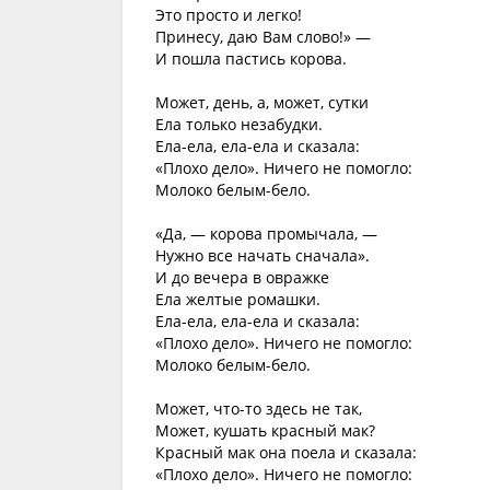
Это просто и легко!
Принесу, даю Вам слово!» —
И пошла пастись корова.
Может, день, а, может, сутки
Ела только незабудки.
Ела-ела, ела-ела и сказала:
«Плохо дело». Ничего не помогло:
Молоко белым-бело.
«Да, — корова промычала, —
Нужно все начать сначала».
И до вечера в овражке
Ела желтые ромашки.
Ела-ела, ела-ела и сказала:
«Плохо дело». Ничего не помогло:
Молоко белым-бело.
Может, что-то здесь не так,
Может, кушать красный мак?
Красный мак она поела и сказала:
«Плохо дело». Ничего не помогло: