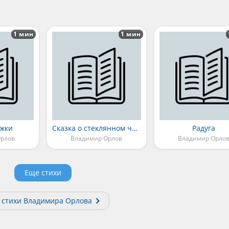
1 мин
1 мин
жки
Сказка о стеклянном человечке
Радуга
Орлов
Владимир Орлов
Владимир Орло
Еще стихи
 стихи Владимира Орлова