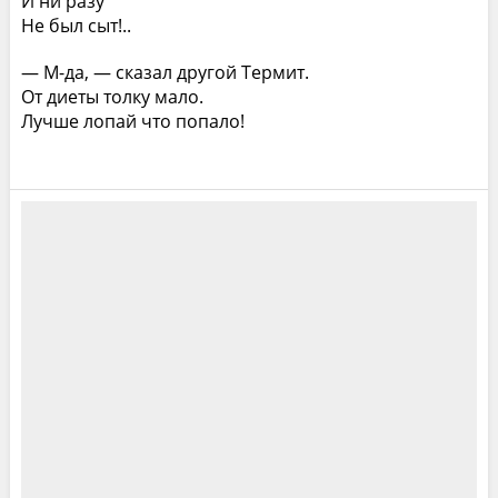
И ни разу
Не был сыт!..
— М-да, — сказал другой Термит.
От диеты толку мало.
Лучше лопай что попало!