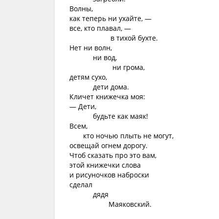
Волны,
как теперь ни ухайте, —
все, кто плавал, —
в тихой бухте.
Нет ни волн,
ни вод,
ни грома,
детям сухо,
дети дома.
Кличет книжечка моя:
— Дети,
будьте как маяк!
Всем,
кто ночью плыть не могут,
освещай огнем дорогу.
Чтоб сказать про это вам,
этой книжечки слова
и рисуночков наброски
сделал
дядя
Маяковский.