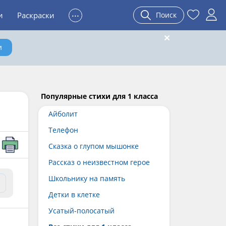
...
и
Раскраски
Поиск
и
Популярные cтихи для 1 класса
Айболит
Телефон
Сказка о глупом мышонке
Рассказ о неизвестном герое
Школьнику на память
Детки в клетке
Усатый-полосатый