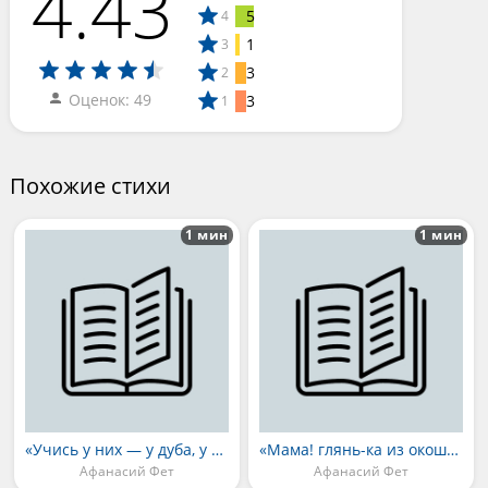
4.43
5
4
1
3
3
2
Оценок: 49
3
1
Похожие стихи
1 мин
1 мин
«Учись у них — у дуба, у берёзы…»
«Мама! глянь-ка из окошка…»
Афанасий Фет
Афанасий Фет