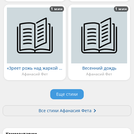
1 мин
1 мин
«Зреет рожь над жаркой нивой...»
Весенний дождь
Афанасий Фет
Афанасий Фет
Еще стихи
Все стихи Афанасия Фета
Комментарии