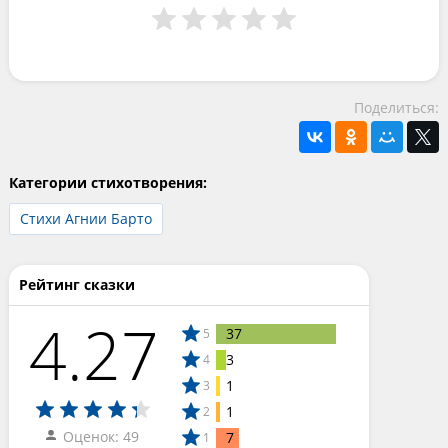
Поделиться:
Категории стихотворения:
Стихи Агнии Барто
Рейтинг сказки
4.27
37
5
3
4
1
3
1
2
Оценок: 49
7
1