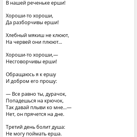
В нашей реченьке ерши!
Хороши-то хороши,
Да разборчивы ерши!
Хлебный мякиш не клюют,
На червей они плюют...
Хороши-то хороши,—
Несговорчивы ерши!
Обращаюсь я к ершу
И добром его прошу:
— Все равно ты, дурачок,
Попадешься на крючок,
Так давай плыви ко мне...—
Нет, он прячется на дне.
Третий день болит душа:
Не могу поймать ерша.