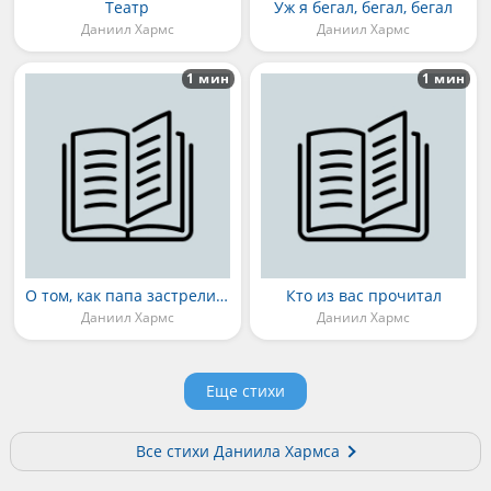
Театр
Уж я бегал, бегал, бегал
Даниил Хармс
Даниил Хармс
1 мин
1 мин
О том, как папа застрелил мне хорька
Кто из вас прочитал
Даниил Хармс
Даниил Хармс
Еще стихи
Все стихи Даниила Хармса