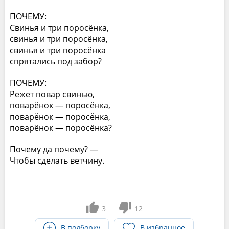
ПОЧЕМУ:
Свинья и три поросёнка,
свинья и три поросёнка,
свинья и три поросёнка
спрятались под забор?
ПОЧЕМУ:
Режет повар свинью,
поварёнок — поросёнка,
поварёнок — поросёнка,
поварёнок — поросёнка?
Почему да почему? —
Чтобы сделать ветчину.
3
12
В подборку
В избранное