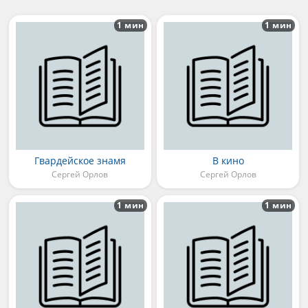
1 мин
1 мин
Гвардейское знамя
В кино
Сергей Орлов
Сергей Орлов
1 мин
1 мин