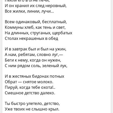
Пекли его в огне печи,
И он хранил их след неровный,
Все жилки, линии, лучи…
Всем одинаковый, бесплатный,
Коммуны хлеб, как тень и свет,
На длинных, струганых, щербатых
Столах некрашеных в обед
И в завтрак был и был на ужин,
А нам, ребятам, словно луг,—
Беги к нему, когда он нужен,
С ним рядом соль, зеленый лук,
И в жестяных бидонах потных
Обрат — снятое молоко.
Пируй, когда тебе охота!..
Смешное детство далеко.
Ты быстро улетело, детство,
Уже твоих не слышно крыл.