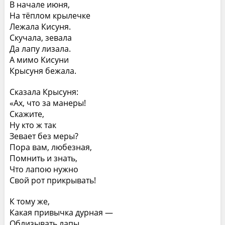
В начале июня,
На тёплом крылечке
Лежала Кисуня.
Скучала, зевала
Да лапу лизала.
А мимо Кисуни
Крысуня бежала.
Сказала Крысуня:
«Ах, что за манеры!
Скажите,
Ну кто ж так
Зевает без меры?
Пора вам, любезная,
Помнить и знать,
Что лапою нужно
Cвой рот прикрывать!
К тому же,
Какая привычка дурная —
Облизывать лапы,