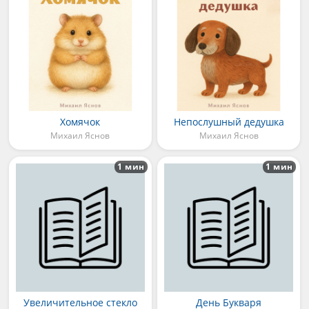
Хомячок
Непослушный дедушка
Михаил Яснов
Михаил Яснов
1 мин
1 мин
Увеличительное стекло
День Букваря