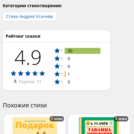
Категории стихотворения:
Стихи Андрея Усачева
Рейтинг сказки
4.9
30
5
0
4
0
3
1
2
Оценок: 31
0
1
Похожие стихи
1 мин
5 мин