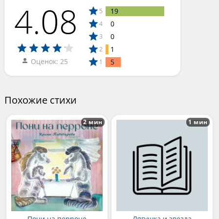
4.08
19
5
0
4
0
3
1
2
Оценок: 25
5
1
Похожие стихи
2 мин
1 мин
Пони на перроне
Лягушка и звезда