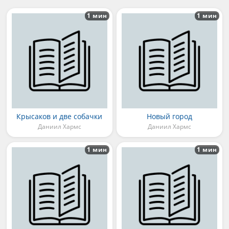
1 мин
1 мин
Крысаков и две собачки
Новый город
Даниил Хармс
Даниил Хармс
1 мин
1 мин