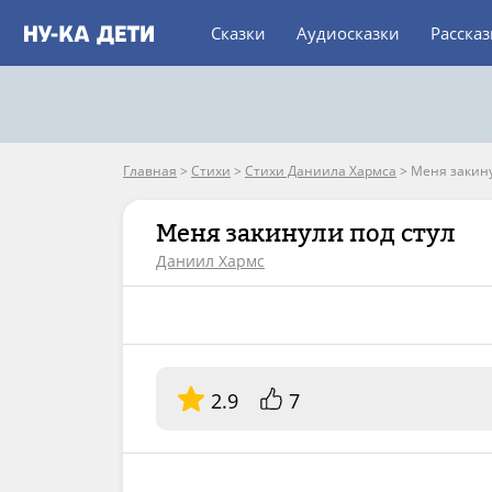
Сказки
Аудиосказки
Расска
Главная
>
Стихи
>
Стихи Даниила Хармса
>
Меня закину
Меня закинули под стул
Даниил Хармс
2.9
7