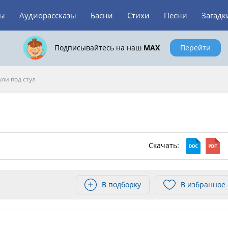
зы
Аудиорассказы
Басни
Стихи
Песни
Загадк
Подписывайтесь на наш
MAX
Перейти
ли под стул
Скачать:
В подборку
В избранное