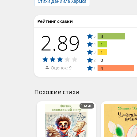
Стихи Даниила Хармса
Рейтинг сказки
2.89
3
5
1
4
1
3
0
2
Оценок: 9
4
1
Похожие стихи
1 мин