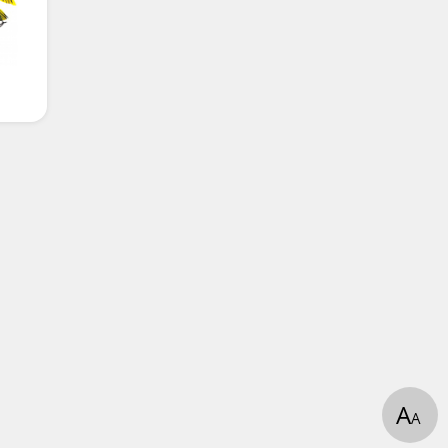
и
А
А