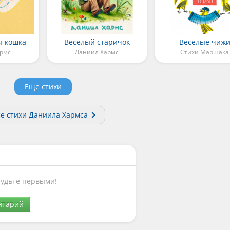
я кошка
Весёлый старичок
Веселые чиж
армс
Даниил Хармс
Стихи Маршака
Еще стихи
е стихи Даниила Хармса
Будьте первыми!
нтарий