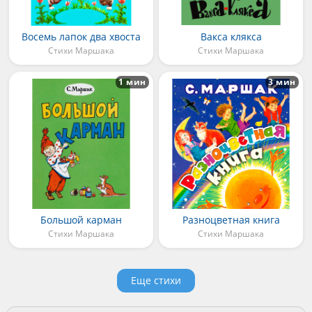
Восемь лапок два хвоста
Вакса клякса
Стихи Маршака
Стихи Маршака
1 мин
3 мин
Большой карман
Разноцветная книга
Стихи Маршака
Стихи Маршака
Еще стихи