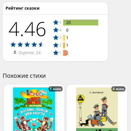
Рейтинг сказки
4.46
20
5
0
4
1
3
1
2
Оценок: 24
2
1
Похожие стихи
1 мин
4 мин