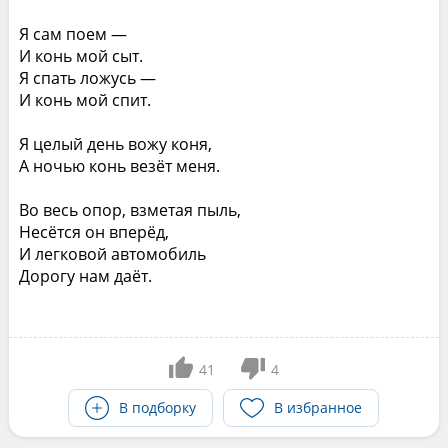
Я сам поем —
И конь мой сыт.
Я спать ложусь —
И конь мой спит.
Я целый день вожу коня,
А ночью конь везёт меня.
Во весь опор, взметая пыль,
Несётся он вперёд,
И легковой автомобиль
Дорогу нам даёт.
41
4
В подборку
В избранное