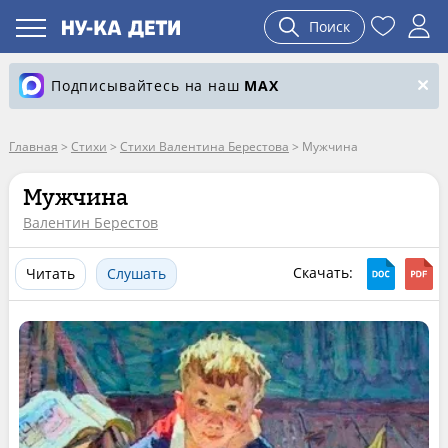
Поиск
Подписывайтесь на наш
MAX
Главная
>
Стихи
>
Стихи Валентина Берестова
>
Мужчина
Мужчина
Валентин Берестов
Скачать:
Читать
Слушать