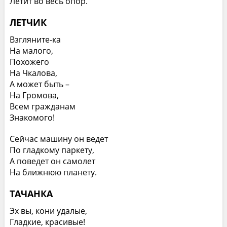
Летит во весь опор.
ЛЕТЧИК
Взгляните-ка
На малого,
Похожего
На Чкалова,
А может быть –
На Громова,
Всем гражданам
Знакомого!
Сейчас машину он ведет
По гладкому паркету,
А поведет он самолет
На ближнюю планету.
ТАЧАНКА
Эх вы, кони удалые,
Гладкие, красивые!