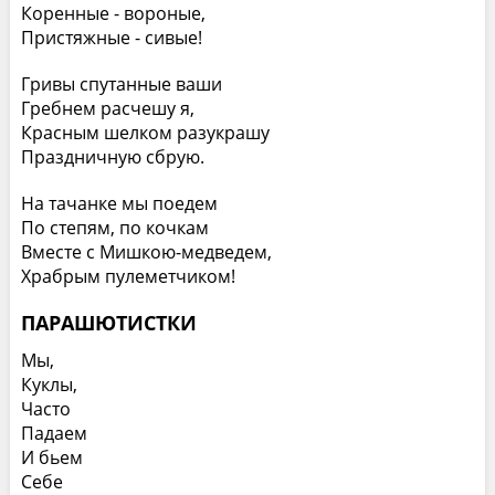
Коренные - вороные,
Пристяжные - сивые!
Гривы спутанные ваши
Гребнем расчешу я,
Красным шелком разукрашу
Праздничную сбрую.
На тачанке мы поедем
По степям, по кочкам
Вместе с Мишкою-медведем,
Храбрым пулеметчиком!
ПАРАШЮТИСТКИ
Мы,
Куклы,
Часто
Падаем
И бьем
Себе