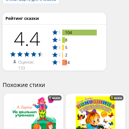
Рейтинг сказки
4.4
104
5
8
4
5
3
2
2
Оценок:
14
1
133
Похожие стихи
1 мин
1 мин