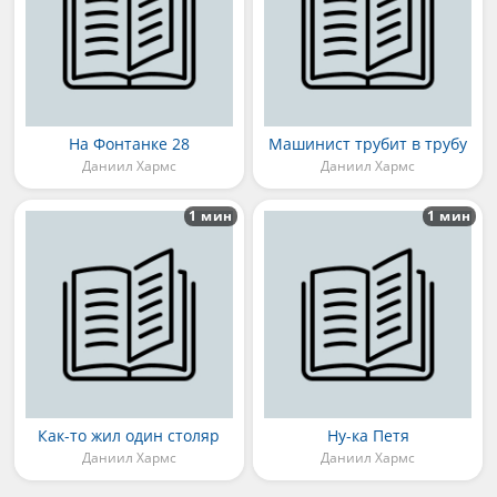
На Фонтанке 28
Машинист трубит в трубу
Даниил Хармс
Даниил Хармс
1 мин
1 мин
Как-то жил один столяр
Ну-ка Петя
Даниил Хармс
Даниил Хармс