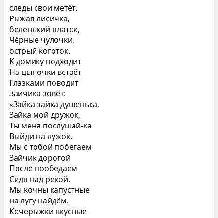
следы свои метёт.
Рыжая лисичка,
беленький платок,
Чёрные чулочки,
острый коготок.
К домику подходит
На цыпочки встаёт
Глазками поводит
Зайчика зовёт:
«Зайка зайка душенька,
Зайка мой дружок,
Ты меня послушай-ка
Выйди на лужок.
Мы с тобой побегаем
Зайчик дорогой
После пообедаем
Сидя над рекой.
Мы кочны капустные
на лугу найдём.
Кочерыжки вкусные