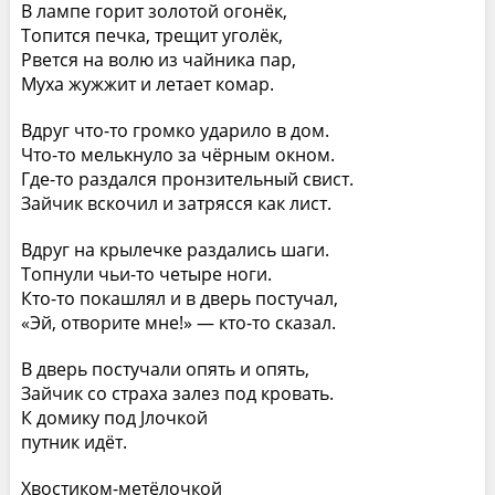
В лампе горит золотой огонёк,
Топится печка, трещит уголёк,
Рвется на волю из чайника пар,
Муха жужжит и летает комар.
Вдруг что-то громко ударило в дом.
Что-то мелькнуло за чёрным окном.
Где-то раздался пронзительный свист.
Зайчик вскочил и затрясся как лист.
Вдруг на крылечке раздались шаги.
Топнули чьи-то четыре ноги.
Кто-то покашлял и в дверь постучал,
«Эй, отворите мне!» — кто-то сказал.
В дверь постучали опять и опять,
Зайчик со страха залез под кровать.
К домику под Јлочкой
путник идёт.
Хвостиком-метёлочкой