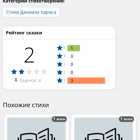
Категории стихотворения:
Стихи Даниила Хармса
Рейтинг сказки
2
1
5
0
4
0
3
0
2
Оценок: 4
3
1
Похожие стихи
1 мин
1 мин