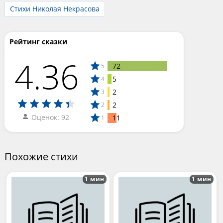
Стихи Николая Некрасова
Рейтинг сказки
4.36
72
5
5
4
2
3
2
2
Оценок: 92
11
1
Похожие стихи
1 мин
1 мин