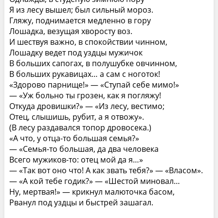
Я из лесу вышел; был сильный мороз.
Гляжу, поднимается медленно в гору
Лошадка, везущая хворосту воз.
И шествуя важно, в спокойствии чинном,
Лошадку ведет под уздцы мужичок
В больших сапогах, в полушубке овчинном,
В больших рукавицах… а сам с ноготок!
«Здорово парнище!» — «Ступай себе мимо!»
— «Уж больно ты грозен, как я погляжу!
Откуда дровишки?» — «Из лесу, вестимо;
Отец, слышишь, рубит, а я отвожу».
(В лесу раздавался топор дровосека.)
«А что, у отца-то большая семья?»
— «Семья-то большая, да два человека
Всего мужиков-то: отец мой да я…»
— «Так вот оно что! А как звать тебя?» — «Власом».
— «А кой тебе годик?» — «Шестой миновал…
Ну, мертвая!» — крикнул малюточка басом,
Рванул под уздцы и быстрей зашагал.