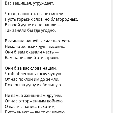
Вас защищая, утруждает.
Что ж, написать вы не смогли
Пусть горьких слов, но благородных.
В своей душе их не нашли —
Так заняли бы где угодно.
В отчизне нашей, к счастью, есть
Немало женских душ высоких,
Они б вам оказали честь —
Вам написали б эти строки;
Они б за вас слова нашли,
Чтоб облегчить тоску чужую.
От нас поклон им до земли,
Поклон за душу их большую.
Не вам, а женщинам другим,
От нас отторженным войною,
О вас мы написать хотим,
Пусть знают — вы тому виною,