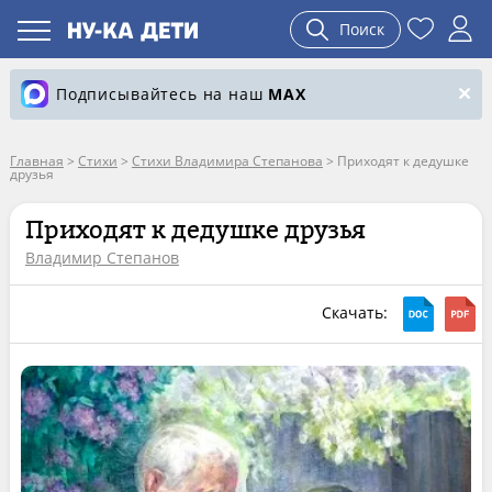
Поиск
Подписывайтесь на наш
MAX
Главная
>
Стихи
>
Стихи Владимира Степанова
>
Приходят к дедушке
друзья
Приходят к дедушке друзья
Владимир Степанов
Скачать: