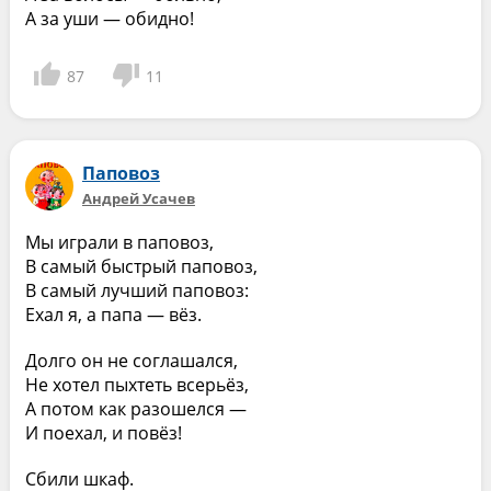
А за уши — обидно!
87
11
Паповоз
Андрей Усачев
Мы играли в паповоз,
В самый быстрый паповоз,
В самый лучший паповоз:
Ехал я, а папа — вёз.
Долго он не соглашался,
Не хотел пыхтеть всерьёз,
А потом как разошелся —
И поехал, и повёз!
Сбили шкаф.