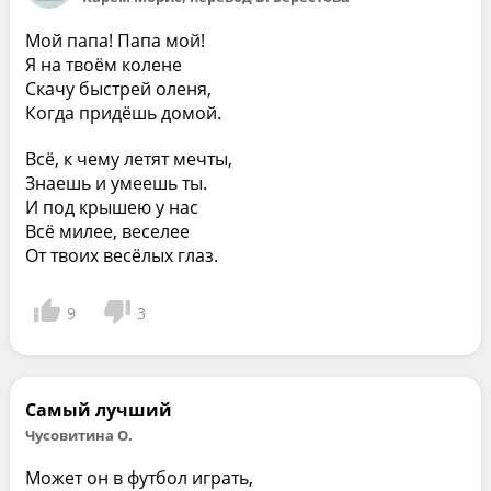
Мой папа! Папа мой!
Я на твоём колене
Скачу быстрей оленя,
Когда придёшь домой.
Всё, к чему летят мечты,
Знаешь и умеешь ты.
И под крышею у нас
Всё милее, веселее
От твоих весёлых глаз.
9
3
Самый лучший
Чусовитина О.
Может он в футбол играть,