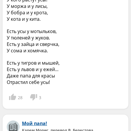
У моржа и у лисы,
У бобра и у крота,
У кота и у кита.
Есть усы у мотыльков,
У тюленей у жуков.
Есть у зайца и сверчка,
У сома и хомячка.
Есть у тигров и мышей,
Есть у львов и у ежей...
Даже папа для красы
Отрастил себе усы!
28
3
Мой папа!
Карем Морис, перевод В. Берестова