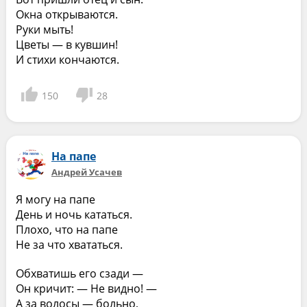
Окна открываются.
Руки мыть!
Цветы — в кувшин!
И стихи кончаются.
150
28
На папе
Андрей Усачев
Я могу на папе
День и ночь кататься.
Плохо, что на папе
Не за что хвататься.
Обхватишь его сзади —
Он кричит: — Не видно! —
А за волосы — больно,