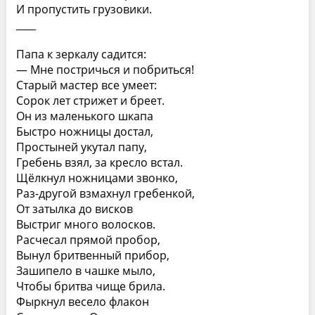
И пропустить грузовики.
____
Папа к зеркалу садится:
— Мне постричься и побриться!
Старый мастер все умеет:
Сорок лет стрижет и бреет.
Он из маленького шкапа
Быстро ножницы достал,
Простыней укутал папу,
Гребень взял, за кресло встал.
Щёлкнул ножницами звонко,
Раз-другой взмахнул гребенкой,
От затылка до висков
Выстриг много волосков.
Расчесал прямой пробор,
Вынул бритвенный прибор,
Зашипело в чашке мыло,
Чтобы бритва чище брила.
Фыркнул весело флакон