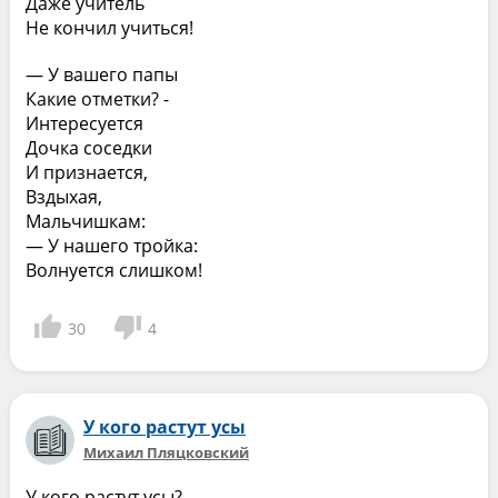
Даже учитель
Не кончил учиться!
— У вашего папы
Какие отметки? -
Интересуется
Дочка соседки
И признается,
Вздыхая,
Мальчишкам:
— У нашего тройка:
Волнуется слишком!
30
4
У кого растут усы
Михаил Пляцковский
У кого растут усы?