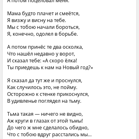
А потом поцеловал меня.
Мама будто плачет и смеётся,
Я визжу и висну на тебе.
Мы с тобою начали бороться,
Я, конечно, одолел в борьбе.
А потом принёс те два осколка,
Что нашёл недавно у ворот,
И сказал тебе: «А скоро ёлка!
Ты приедешь к нам на Новый год?»
Я сказал да тут же и проснулся,
Как случилось это, не пойму.
Осторожно к стенке прикоснулся,
В удивленье поглядел на тьму.
Тьма такая — ничего не видно,
Аж круги в глазах от этой тьмы!
До чего ж мне сделалось обидно,
Что с тобою вдруг расстались мы…