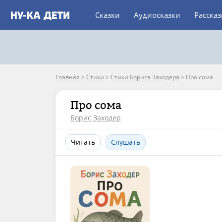
Сказки
Аудиосказки
Расска
Главная
>
Стихи
>
Стихи Бориса Заходера
>
Про сома
Про сома
Борис Заходер
Читать
Слушать