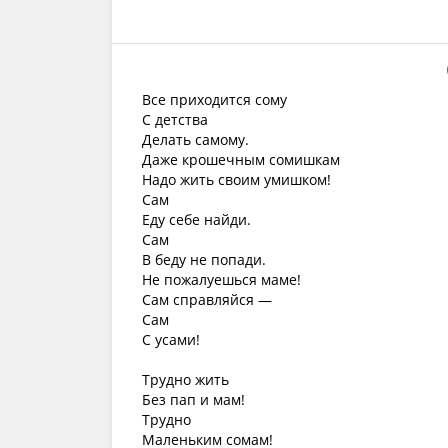
Все приходится сому
С детства
Делать самому.
Даже крошечным сомишкам
Надо жить своим умишком!
Сам
Еду себе найди.
Сам
В беду не попади.
Не пожалуешься маме!
Сам справляйся —
Сам
С усами!
Трудно жить
Без пап и мам!
Трудно
Маленьким сомам!