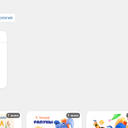
ология
1 мин
1 мин