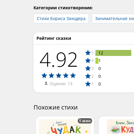
Категории стихотворения:
Стихи Бориса Заходера
Занимательная зо
Рейтинг сказки
4.92
12
5
1
4
0
3
0
2
Оценок: 13
0
1
Похожие стихи
1 мин