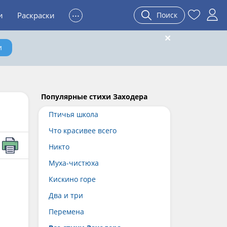
...
и
Раскраски
Поиск
и
Популярные стихи Заходера
Птичья школа
Что красивее всего
Никто
Муха-чистюха
Кискино горе
Два и три
Перемена