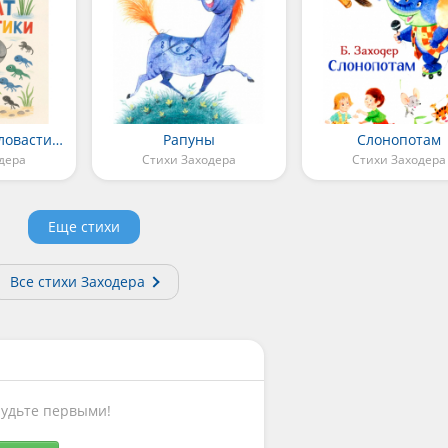
Куда спешат головастики
Рапуны
Слонопотам
дера
Стихи Заходера
Стихи Заходера
Еще стихи
Все стихи Заходера
Будьте первыми!