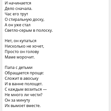
И начинается
Дело сначала.
Час его трут
О стиральную доску,
А он уже стал
Светло-серым в полоску.
Нет, он купаться
Нисколько не хочет,
Просто он голову
Маме морочит.
Папа с детьми
Обращается проще:
Сложит в авоську
И в ванне полощет.
С каждым возиться —
Не много ли чести?
Он за минуту
Их вымоет вместе.