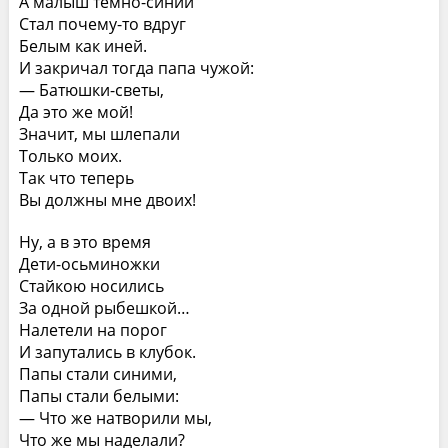
А малыш темно-синий
Стал почему-то вдруг
Белым как иней.
И закричал тогда папа чужой:
— Батюшки-светы,
Да это же мой!
Значит, мы шлепали
Только моих.
Так что теперь
Вы должны мне двоих!
Ну, а в это время
Дети-осьминожки
Стайкою носились
За одной рыбешкой…
Налетели на порог
И запутались в клубок.
Папы стали синими,
Папы стали белыми:
— Что же натворили мы,
Что же мы наделали?