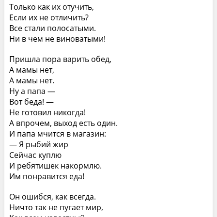
Только как их отучить,
Если их не отличить?
Все стали полосатыми.
Ни в чем не виноватыми!
Пришла пора варить обед,
А мамы нет,
А мамы нет.
Ну а папа —
Вот беда! —
Не готовил никогда!
А впрочем, выход есть один.
И папа мчится в магазин:
— Я рыбий жир
Сейчас куплю
И ребятишек накормлю.
Им понравится еда!
Он ошибся, как всегда.
Ничто так не пугает мир,