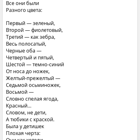
Все они были
Разного цвета:
Первый — зеленый,
Второй — фиолетовый,
Третий — как зебра,
Весь полосатый,
Черные оба —
Четвертый и пятый,
Шестой — темно-синий
От носа до ножек,
Желтый-прежелтый —
Седьмой осьминожек,
Восьмой —
Словно спелая ягода,
Красный…
Словом, не дети,
А тюбики с краской.
Была у детишек
Плохая черта: