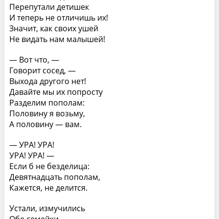
Перепутали детишек
И теперь не отличишь их!
Значит, как своих ушей
Не видать нам малышей!
— Вот что, —
Говорит сосед, —
Выхода другого нет!
Давайте мы их попросту
Разделим пополам:
Половину я возьму,
А половину — вам.
— УРА! УРА!
УРА! УРА! —
Если б не безделица:
Девятнадцать пополам,
Кажется, не делится.
Устали, измучились