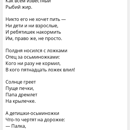
Как всем известный
Рыбий жир.
Никто его не хочет пить —
Ни дети и ни взрослые,
И ребятишек накормить
Им, право же, не просто.
Полдня носился с ложками
Отец за осьминожками:
Кого ни разу не кормил,
В кого пятнадцать ложек влил!
Солнце греет
Пуще печки,
Папа дремлет
На крылечке.
А детишки-осьминожки
Что-то чертят на дорожке:
— Палка,