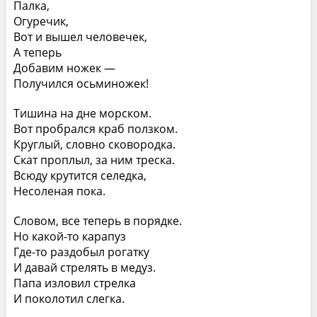
Палка,
Огуречик,
Вот и вышел человечек,
А теперь
Добавим ножек —
Получился осьминожек!
Тишина на дне морском.
Вот пробрался краб ползком.
Круглый, словно сковородка.
Скат проплыл, за ним треска.
Всюду крутится селедка,
Несоленая пока.
Словом, все теперь в порядке.
Но какой-то карапуз
Где-то раздобыл рогатку
И давай стрелять в медуз.
Папа изловил стрелка
И поколотил слегка.