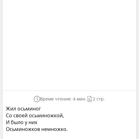
Время чтения: 4 мин.
2 стр.
Жил осьминог
Со своей осьминожкой,
И было у них
Осьминожков немножко.