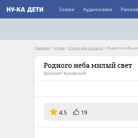
Сказки
Аудиосказки
Расска
Главная
>
Стихи
>
Стихи для 2 класса
>
Родного неба ми
Родного неба милый свет
Василий Жуковский
4.5
19