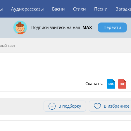
зы
Аудиорассказы
Басни
Стихи
Песни
Загадк
Подписывайтесь на наш
MAX
Перейти
лый свет
Скачать:
В подборку
В избранное