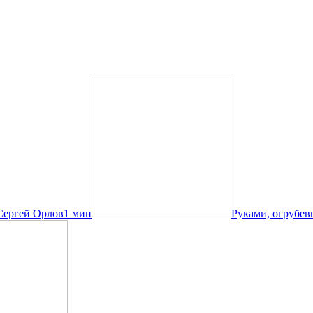
Сергей Орлов
1 мин
Руками, огрубев