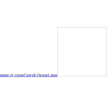
шими от стали
Сергей Орлов
1 мин