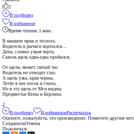
2
В подборку
В избранное
Время чтения: 1 мин.
В машине мрак и теснота.
Водитель в рычаги вцепился…
День, словно узкая черта,
Сквозь щель едва-едва пробился.
От щели, может, пятый час
Водитель не отводит глаз.
А щель узка, края черны,
Летят в нее песок и глина,
Но в эту щель от Мги видны
Предместья Вены и Берлина.
2
В подборку
В избранное
Распечатать
Оцените, пожалуйста, это произведение. Помогите другим чит
Сохранить
Отмена
Поделиться: