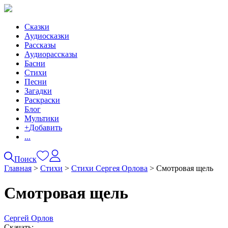
Сказки
Аудиосказки
Рассказы
Аудиорассказы
Басни
Стихи
Песни
Загадки
Раскраски
Блог
Мультики
+
Добавить
...
Поиск
Главная
>
Стихи
>
Стихи Сергея Орлова
>
Смотровая щель
Смотровая щель
Сергей Орлов
Скачать: